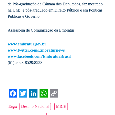
de Pós-graduação da Câmara dos Deputados, faz mestrado
na UnB, é pós-graduado em Direito Público e em Políticas
Públicas e Governo.
Assessoria de Comunicação da Embratur
www.embratur.gov.br
www.twitter.com/Embraturnews
www.facebook.com/EmbraturBrasil
(61) 2023-8529/8528
Facebook
Twitter
LinkedIn
WhatsApp
Copy
Tags:
Destino Nacional
MICE
Link