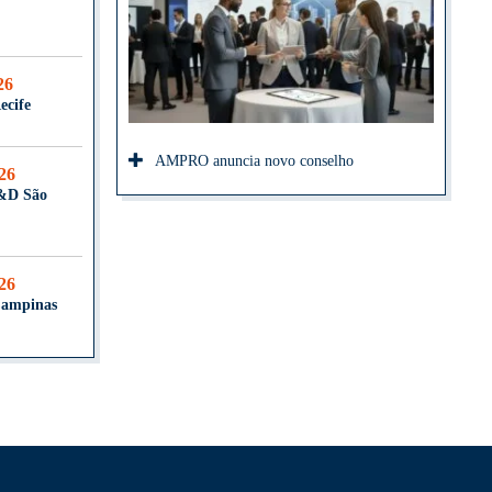
26
ecife
AMPRO anuncia novo conselho
026
T&D São
026
Campinas