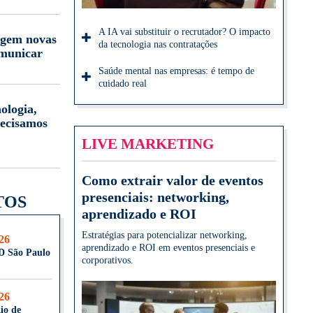
A IA vai substituir o recrutador? O impacto
igem novas
da tecnologia nas contratações
omunicar
Saúde mental nas empresas: é tempo de
cuidado real
ologia,
ecisamos
LIVE MARKETING
Como extrair valor de eventos
presenciais: networking,
TOS
aprendizado e ROI
Estratégias para potencializar networking,
026
aprendizado e ROI em eventos presenciais e
D São Paulo
corporativos.
026
io de