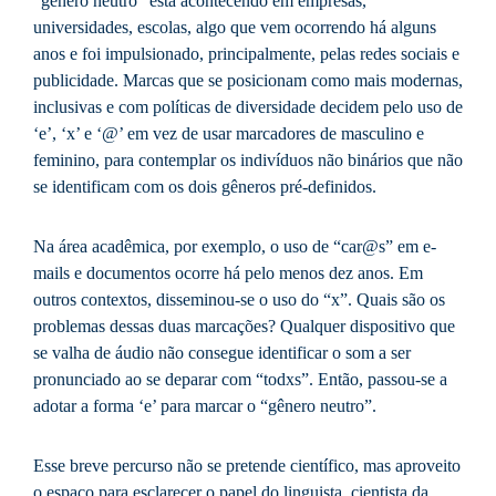
“gênero neutro” está acontecendo em empresas,
universidades, escolas, algo que vem ocorrendo há alguns
anos e foi impulsionado, principalmente, pelas redes sociais e
publicidade. Marcas que se posicionam como mais modernas,
inclusivas e com políticas de diversidade decidem pelo uso de
‘e’, ‘x’ e ‘@’ em vez de usar marcadores de masculino e
feminino, para contemplar os indivíduos não binários que não
se identificam com os dois gêneros pré-definidos.
Na área acadêmica, por exemplo, o uso de “car@s” em e-
mails e documentos ocorre há pelo menos dez anos. Em
outros contextos, disseminou-se o uso do “x”. Quais são os
problemas dessas duas marcações? Qualquer dispositivo que
se valha de áudio não consegue identificar o som a ser
pronunciado ao se deparar com “todxs”. Então, passou-se a
adotar a forma ‘e’ para marcar o “gênero neutro”.
Esse breve percurso não se pretende científico, mas aproveito
o espaço para esclarecer o papel do linguista, cientista da