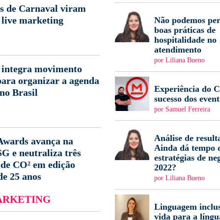
s de Carnaval viram
 live marketing
Não podemos per
boas práticas de
hospitalidade no
atendimento
por Liliana Bueno
ntegra movimento
para organizar a agenda
Experiência do Cl
no Brasil
sucesso dos event
por Samuel Ferreira
Análise de result
ards avança na
Ainda dá tempo d
G e neutraliza três
estratégias de ne
 de CO² em edição
2022?
de 25 anos
por Liliana Bueno
ARKETING
Linguagem inclus
vida para a língu