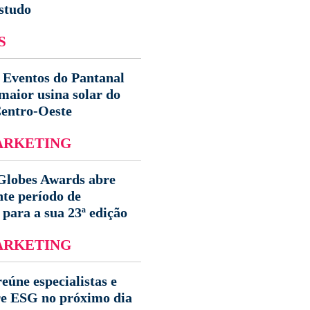
studo
S
 Eventos do Pantanal
maior usina solar do
Centro-Oeste
ARKETING
obes Awards abre
nte período de
 para a sua 23ª edição
ARKETING
ne especialistas e
re ESG no próximo dia