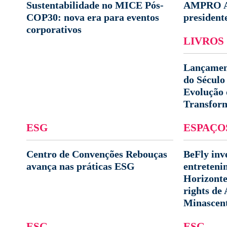
Sustentabilidade no MICE Pós-
AMPRO Aw
COP30: nova era para eventos
presidente
corporativos
LIVROS
Lançamen
do Século
Evolução 
Transform
ESG
ESPAÇO
Centro de Convenções Rebouças
BeFly inv
avança nas práticas ESG
entreteni
Horizont
rights de
Minascen
ESG
ESG