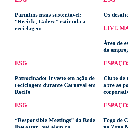
Parintins mais sustentável:
Os desafi
“Recicla, Galera” estimula a
LIVE M
reciclagem
Área de e
de empre
ESG
ESPAÇO
Patrocinador investe em ação de
Clube de 
reciclagem durante Carnaval em
abre as p
Recife
corporati
ESG
ESPAÇO
“Responsible Meetings” da Rede
Fogo de C
Iberostar , vai além da
na Zona N