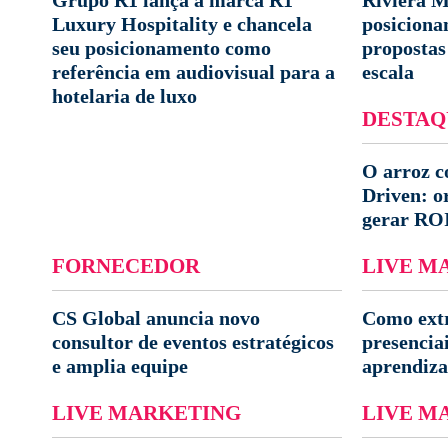
Grupo R1 lança a marca R1
Riviera M
Luxury Hospitality e chancela
posicion
seu posicionamento como
propostas 
referência em audiovisual para a
escala
hotelaria de luxo
DESTAQ
O arroz c
Driven: o
gerar RO
FORNECEDOR
LIVE M
CS Global anuncia novo
Como extr
consultor de eventos estratégicos
presencia
e amplia equipe
aprendiz
LIVE MARKETING
LIVE M