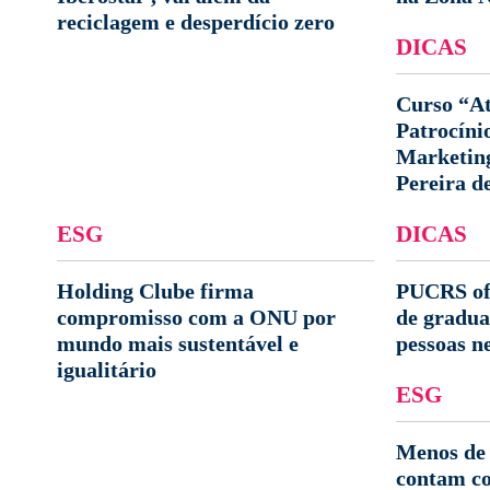
reciclagem e desperdício zero
DICAS
Curso “At
Patrocíni
Marketin
Pereira d
ESG
DICAS
Holding Clube firma
PUCRS ofe
compromisso com a ONU por
de gradua
mundo mais sustentável e
pessoas n
igualitário
ESG
Menos de
contam c