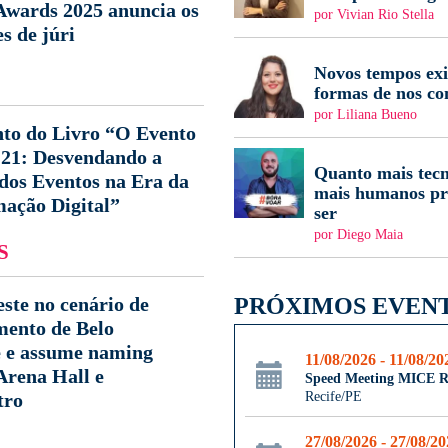
ards 2025 anuncia os
por Vivian Rio Stella
s de júri
Novos tempos ex
formas de nos c
por Liliana Bueno
to do Livro “O Evento
 21: Desvendando a
Quanto mais tecn
dos Eventos na Era da
mais humanos pr
ação Digital”
ser
por Diego Maia
S
este no cenário de
PRÓXIMOS EVEN
mento de Belo
e e assume naming
11/08/2026 - 11/08/20
 Arena Hall e
Speed Meeting MICE R
tro
Recife/PE
27/08/2026 - 27/08/2