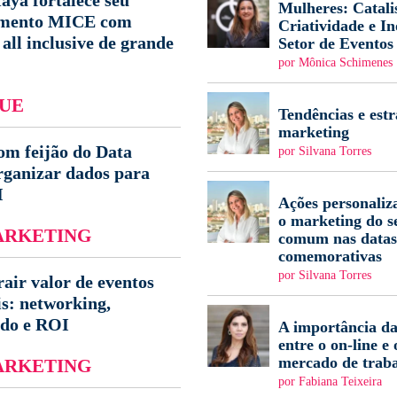
aya fortalece seu
Mulheres: Catali
amento MICE com
Criatividade e I
all inclusive de grande
Setor de Eventos
por Mônica Schimenes
UE
Tendências e estr
marketing
om feijão do Data
por Silvana Torres
rganizar dados para
I
Ações personaliz
o marketing do s
ARKETING
comum nas datas
comemorativas
por Silvana Torres
air valor de eventos
is: networking,
ado e ROI
A importância da
entre o on-line e 
mercado de trab
ARKETING
por Fabiana Teixeira