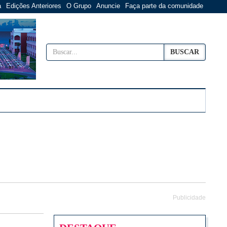
a
Edições Anteriores
O Grupo
Anuncie
Faça parte da comunidade
BUSCAR
Publicidade