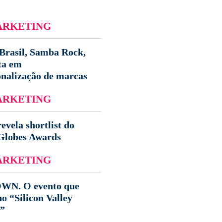
ARKETING
Brasil, Samba Rock,
sta em
onalização de marcas
ARKETING
ela shortlist do
lobes Awards
ARKETING
N. O evento que
o “Silicon Valley
o”