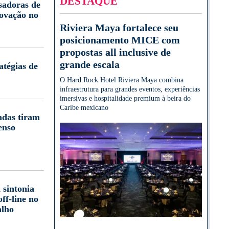
DESTAQUE
sadoras de
novação no
Riviera Maya fortalece seu
posicionamento MICE com
propostas all inclusive de
grande escala
atégias de
O Hard Rock Hotel Riviera Maya combina
infraestrutura para grandes eventos, experiências
imersivas e hospitalidade premium à beira do
Caribe mexicano
adas tiram
enso
 sintonia
off-line no
alho