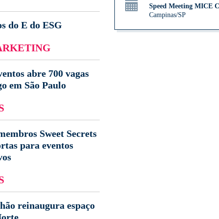
Speed Meeting MICE 
Campinas/SP
os do E do ESG
ARKETING
ventos abre 700 vagas
go em São Paulo
S
membros Sweet Secrets
ortas para eventos
vos
S
hão reinaugura espaço
orte