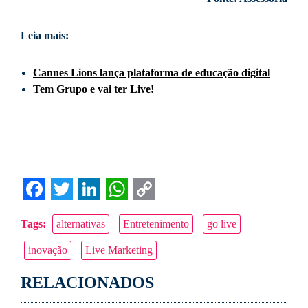
Leia mais:
Cannes Lions lança plataforma de educação digital
Tem Grupo e vai ter Live!
Facebook
Twitter
LinkedIn
WhatsApp
Copy
Tags:
alternativas
Entretenimento
go live
Link
inovação
Live Marketing
RELACIONADOS