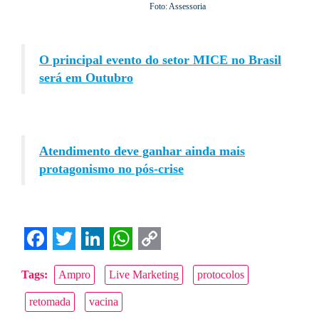
Foto: Assessoria
O principal evento do setor MICE no Brasil
será em Outubro
Atendimento deve ganhar ainda mais
protagonismo no pós-crise
Facebook
Twitter
LinkedIn
WhatsApp
Copy
Tags:
Ampro
Live Marketing
protocolos
Link
retomada
vacina