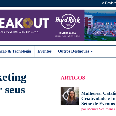
A Revist
ação & Tecnologia
Eventos
Outros Destaques
eting
ARTIGOS
r seus
Mulheres: Catali
Criatividade e I
Setor de Eventos
por Mônica Schimenes