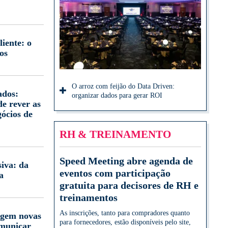
iente: o
os
O arroz com feijão do Data Driven:
ados:
organizar dados para gerar ROI
e rever as
gócios de
RH & TREINAMENTO
Speed Meeting abre agenda de
iva: da
eventos com participação
a
gratuita para decisores de RH e
treinamentos
As inscrições, tanto para compradores quanto
igem novas
para fornecedores, estão disponíveis pelo site,
omunicar