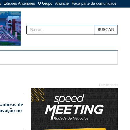
a
Edições Anteriores
O Grupo
Anuncie
Faça parte da comunidade
BUSCAR
Publicidade
sadoras de
novação no