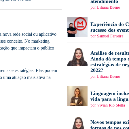
atendimento
por Liliana Bueno
Experiência do Cl
sucesso dos event
 nova rede social ou aplicativo
por Samuel Ferreira
esse conceito. No marketing
licação que impactam o público
Análise de result
Ainda dá tempo d
estratégias de ne
2022?
mentas e estratégias. Elas podem
por Liliana Bueno
do uma atuação mais ativa na
Linguagem inclus
vida para a língu
por Vivian Rio Stella
Novos tempos ex
formas de nos c