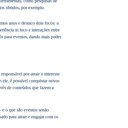
e ferramentas, como pesquisas de
dos obtidos, por exemplo.
mos anos e destaco dois focos: o
riência in loco e interações entre
pós para eventos, dando mais poder
esponsável por atrair o interesse
 ele, é possível conquistar novos
ravés de conteúdos que fazem a
– e o que são eventos senão
do para atrair e engajar com os