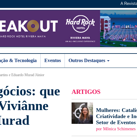
A Revist
ação & Tecnologia
Eventos
Outros Destaques
Martins e Eduardo Murad Júnior
gócios: que
ARTIGOS
 Viviânne
Mulheres: Catali
Murad
Criatividade e I
Setor de Eventos
por Mônica Schimenes