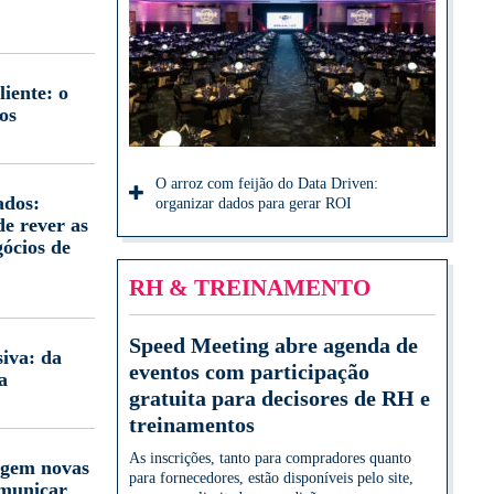
iente: o
os
O arroz com feijão do Data Driven:
ados:
organizar dados para gerar ROI
e rever as
gócios de
RH & TREINAMENTO
Speed Meeting abre agenda de
iva: da
eventos com participação
a
gratuita para decisores de RH e
treinamentos
As inscrições, tanto para compradores quanto
igem novas
para fornecedores, estão disponíveis pelo site,
omunicar