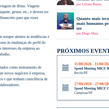
por Liliana Bueno
viagem de férias. Viagens
jante, gestor, etc., e devem ser
inanceiro para que esses
Quanto mais tecn
mais humanos pr
ser
por Diego Maia
am sempre atentos às tendências e
como às mudanças do perfil do
os interesses da empresa ao
PRÓXIMOS EVEN
abalho.
11/08/2026 - 11/08/20
atados como instrumento de
Speed Meeting MICE R
Recife/PE
ir novos negócios à empresa,
dos e que tenham consciência de
27/08/2026 - 27/08/2
olaboradores.
Speed Meeting MICE 
Campinas/SP