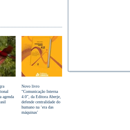
gra
Novo livro
ional
“Comunicação Interna
 a agenda
4.0”, da Editora Aberje,
asil
defende centralidade do
humano na ‘era das
máquinas’