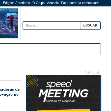
a
Edições Anteriores
O Grupo
Anuncie
Faça parte da comunidade
BUSCAR
Publicidade
sadoras de
novação no