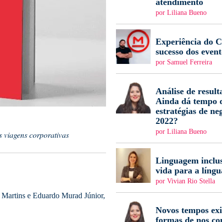
atendimento
por Liliana Bueno
Experiência do Cl
sucesso dos event
por Samuel Ferreira
Análise de result
Ainda dá tempo d
estratégias de ne
2022?
por Liliana Bueno
s viagens corporativas
Linguagem inclus
vida para a língu
por Vivian Rio Stella
e Martins e Eduardo Murad Júnior,
Novos tempos ex
formas de nos c