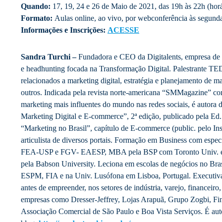
Quando:
17, 19, 24 e 26 de Maio de 2021, das 19h às 22h (horá
Formato:
Aulas online, ao vivo, por webconferência às segunda
Informações e Inscrições:
ACESSE
Sandra Turchi –
Fundadora e CEO da Digitalents, empresa de c
e headhunting focada na Transformação Digital. Palestrante TE
relacionados a marketing digital, estratégia e planejamento de m
outros. Indicada pela revista norte-americana “SMMagazine” co
marketing mais influentes do mundo nas redes sociais, é autora do
Marketing Digital e E-commerce”, 2ª edição, publicado pela Ed.
“Marketing no Brasil”, capítulo de E-commerce (public. pelo In
articulista de diversos portais. Formação em Business com espec
FEA-USP e FGV- EAESP, MBA pela BSP com Toronto Univ. 
pela Babson University. Leciona em escolas de negócios no Br
ESPM, FIA e na Univ. Lusófona em Lisboa, Portugal. Executiva
antes de empreender, nos setores de indústria, varejo, financeiro
empresas como Dresser-Jeffrey, Lojas Arapuã, Grupo Zogbi, 
Associação Comercial de São Paulo e Boa Vista Serviços. É aut