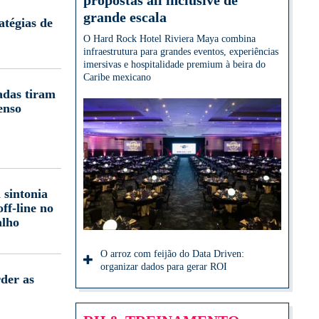
propostas all inclusive de
grande escala
atégias de
O Hard Rock Hotel Riviera Maya combina
infraestrutura para grandes eventos, experiências
imersivas e hospitalidade premium à beira do
Caribe mexicano
adas tiram
enso
 sintonia
off-line no
alho
O arroz com feijão do Data Driven:
organizar dados para gerar ROI
der as