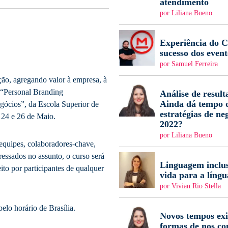
atendimento
por Liliana Bueno
Experiência do Cl
sucesso dos event
por Samuel Ferreira
ção, agregando valor à empresa, à
o “Personal Branding
Análise de result
Ainda dá tempo d
ócios”, da Escola Superior de
estratégias de ne
 24 e 26 de Maio.
2022?
por Liliana Bueno
 equipes, colaboradores-chave,
ressados no assunto, o curso será
Linguagem inclus
to por participantes de qualquer
vida para a língu
por Vivian Rio Stella
elo horário de Brasília.
Novos tempos ex
formas de nos c