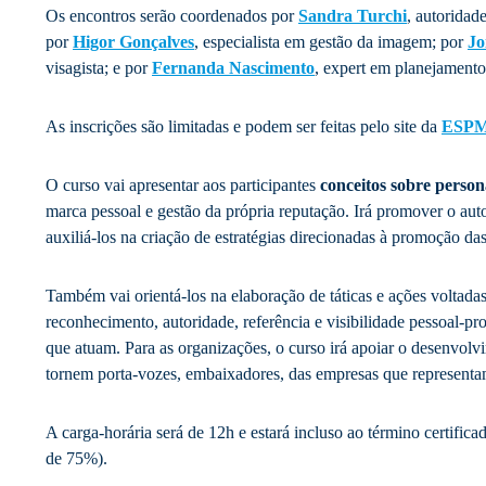
Os encontros serão coordenados por
Sandra Turchi
, autoridad
por
Higor Gonçalves
, especialista em gestão da imagem; por
Jo
visagista; e por
Fernanda Nascimento
, expert em planejament
As inscrições são limitadas e podem ser feitas pelo site da
ESP
O curso vai apresentar aos participantes
conceitos sobre perso
marca pessoal e gestão da própria reputação. Irá promover o au
auxiliá-los na criação de estratégias direcionadas à promoção da
Também vai orientá-los na elaboração de táticas e ações voltadas
reconhecimento, autoridade, referência e visibilidade pessoal-pr
que atuam. Para as organizações, o curso irá apoiar o desenvolv
tornem porta-vozes, embaixadores, das empresas que representa
A carga-horária será de 12h e estará incluso ao término certifica
de 75%).