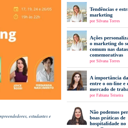
Tendências e estr
marketing
por Silvana Torres
Ações personaliz
o marketing do s
comum nas datas
comemorativas
por Silvana Torres
A importância da
entre o on-line e 
mercado de trab
por Fabiana Teixeira
Não podemos per
empreendedores, estudantes e
boas práticas de
hospitalidade no