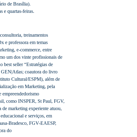
rio de Brasília).
s e quartas-feiras.
onsultoria, treinamentos
Dx e professora em temas
arketing, e-commerce, entre
mo um dos vinte profissionais de
 best seller “Estratégias de
 GEN|Atlas; coautora do livro
stituto Cultural/ESPM), além de
ialização em Marketing, pela
e empreendedorismo
asil, como INSPER, St Paul, FGV,
 de marketing experiente atuou,
, educacional e serviços, em
Finasa-Bradesco, FGV-EAESP,
ora do