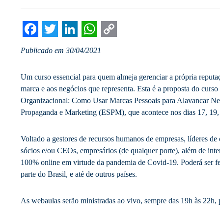
Facebook
Twitter
LinkedIn
WhatsApp
Copy
Publicado em 30/04/2021
Link
Um curso essencial para quem almeja gerenciar a própria reputa
marca e aos negócios que representa. Esta é a proposta do curs
Organizacional: Como Usar Marcas Pessoais para Alavancar Neg
Propaganda e Marketing (ESPM), que acontece nos dias 17, 19,
Voltado a gestores de recursos humanos de empresas, líderes de
sócios e/ou CEOs, empresários (de qualquer porte), além de inte
100% online em virtude da pandemia de Covid-19. Poderá ser fei
parte do Brasil, e até de outros países.
As webaulas serão ministradas ao vivo, sempre das 19h às 22h, p