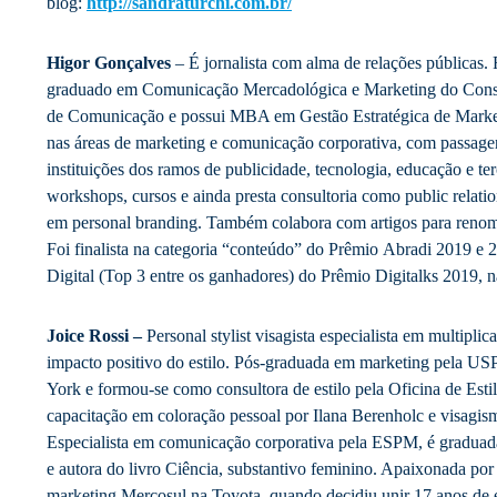
blog:
http://sandraturchi.com.br/
Higor Gonçalves
– É jornalista com alma de relações públicas
graduado em Comunicação Mercadológica e Marketing do Consum
de Comunicação e possui MBA em Gestão Estratégica de Market
nas áreas de marketing e comunicação corporativa, com passage
instituições dos ramos de publicidade, tecnologia, educação e terc
workshops, cursos e ainda presta consultoria como public relatio
em personal branding. Também colabora com artigos para reno
Foi finalista na categoria “conteúdo” do Prêmio Abradi 2019 e
Digital (Top 3 entre os ganhadores) do Prêmio Digitalks 2019, 
Joice Rossi –
Personal stylist visagista especialista em multiplic
impacto positivo do estilo. Pós-graduada em marketing pela USP
York e formou-se como consultora de estilo pela Oficina de Estil
capacitação em coloração pessoal por Ilana Berenholc e visagi
Especialista em comunicação corporativa pela ESPM, é gradua
e autora do livro Ciência, substantivo feminino. Apaixonada po
marketing Mercosul na Toyota, quando decidiu unir 17 anos de