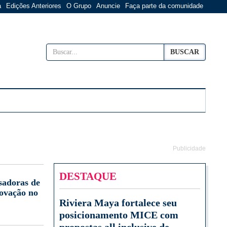
a
Edições Anteriores
O Grupo
Anuncie
Faça parte da comunidade
BUSCAR
Publicidade
DESTAQUE
sadoras de
novação no
Riviera Maya fortalece seu
posicionamento MICE com