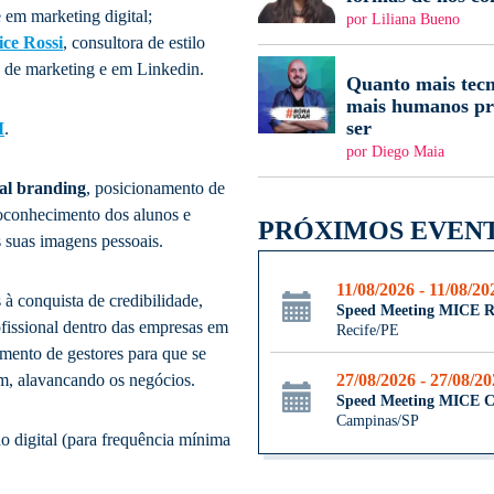
e em marketing digital;
por Liliana Bueno
ice Rossi
, consultora de estilo
o de marketing e em Linkedin.
Quanto mais tecn
mais humanos pr
ser
M
.
por Diego Maia
nal branding
, posicionamento de
toconhecimento dos alunos e
PRÓXIMOS EVEN
s suas imagens pessoais.
11/08/2026 - 11/08/20
 à conquista de credibilidade,
Speed Meeting MICE R
ofissional dentro das empresas em
Recife/PE
imento de gestores para que se
27/08/2026 - 27/08/2
m, alavancando os negócios.
Speed Meeting MICE 
Campinas/SP
do digital (para frequência mínima