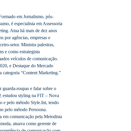
. Formado em Jornalismo, pós-
o, é especialista em Assessoria
ing. Atua há mais de dez anos
ns por agências, empresas e
eiro-setor. Ministra palestras,
ns e como estrategista
mados veículos de comunicação.
 2020, e Destaque do Mercado
na categoria “Content Marketing.”
ar guarda-roupas e falar sobre o
, estudou styling na FIT – Nova
o e pelo método Style.Int, tendo
smo pelo método Persoona.
da em comunicação pela Metodista
r moda, atuava como gerente de
 experiência de comunicação com