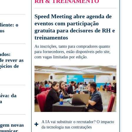
RH & TREINAMENTO
Speed Meeting abre agenda de
eventos com participação
iente: o
gratuita para decisores de RH e
os
treinamentos
As inscrições, tanto para compradores quanto
para fornecedores, estão disponíveis pelo site,
ados:
com vagas limitadas por edição.
e rever as
gócios de
iva: da
a
A IA vai substituir o recrutador? O impacto
igem novas
da tecnologia nas contratações
omunicar