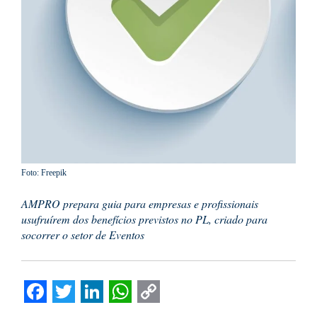
Foto: Freepik
AMPRO prepara guia para empresas e profissionais
usufruírem dos benefícios previstos no PL, criado para
socorrer o setor de Eventos
Facebook
Twitter
LinkedIn
WhatsApp
Copy