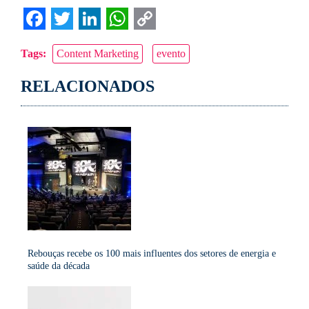
Facebook
Twitter
LinkedIn
WhatsApp
Copy
Tags:
Content Marketing
evento
Link
RELACIONADOS
Rebouças recebe os 100 mais influentes dos setores de energia e
saúde da década