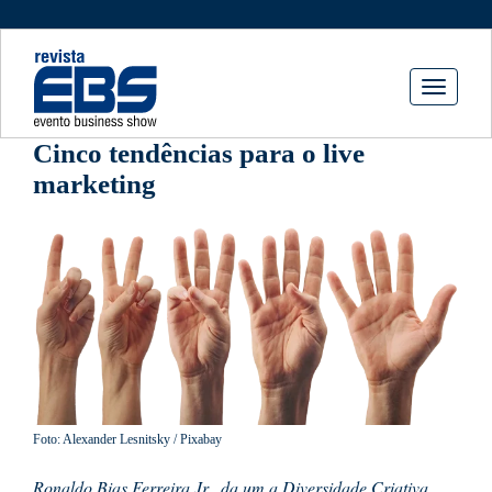
Toggle
navigati
Cinco tendências para o live
marketing
Foto: Alexander Lesnitsky / Pixabay
Ronaldo Bias Ferreira Jr., da um.a Diversidade Criativa,