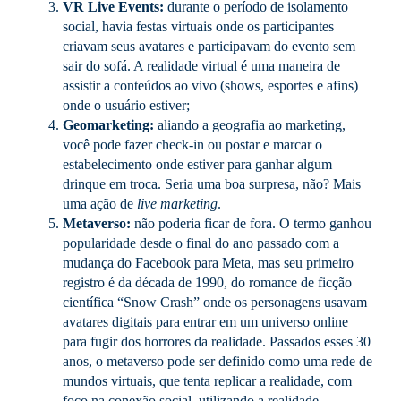
VR Live Events:
durante o período de isolamento
social, havia festas virtuais onde os participantes
criavam seus avatares e participavam do evento sem
sair do sofá. A realidade virtual é uma maneira de
assistir a conteúdos ao vivo (shows, esportes e afins)
onde o usuário estiver;
Geomarketing:
aliando a geografia ao marketing,
você pode fazer check-in ou postar e marcar o
estabelecimento onde estiver para ganhar algum
drinque em troca. Seria uma boa surpresa, não? Mais
uma ação de
live marketing
.
Metaverso:
não poderia ficar de fora. O termo ganhou
popularidade desde o final do ano passado com a
mudança do Facebook para Meta, mas seu primeiro
registro é da década de 1990, do romance de ficção
científica “Snow Crash” onde os personagens usavam
avatares digitais para entrar em um universo online
para fugir dos horrores da realidade. Passados esses 30
anos, o metaverso pode ser definido como uma rede de
mundos virtuais, que tenta replicar a realidade, com
foco na conexão social, utilizando a realidade