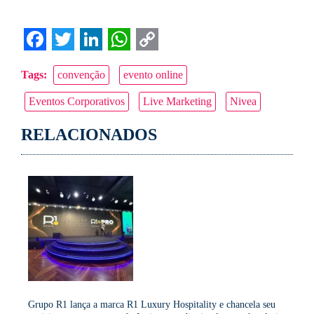
Facebook
Twitter
LinkedIn
WhatsApp
Copy
Tags:
convenção
evento online
Link
Eventos Corporativos
Live Marketing
Nivea
RELACIONADOS
Grupo R1 lança a marca R1 Luxury Hospitality e chancela seu