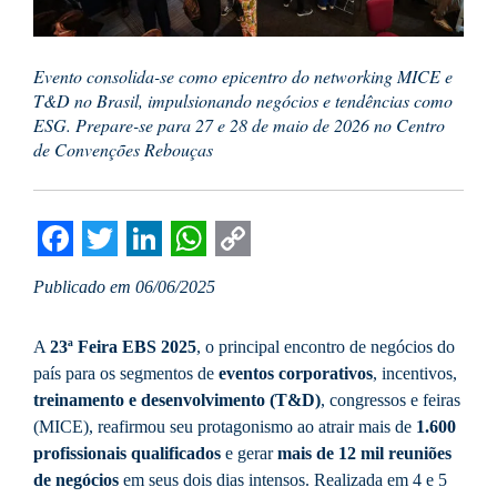
Evento consolida-se como epicentro do networking MICE e
T&D no Brasil, impulsionando negócios e tendências como
ESG. Prepare-se para 27 e 28 de maio de 2026 no Centro
de Convenções Rebouças
Facebook
Twitter
LinkedIn
WhatsApp
Copy
Publicado em 06/06/2025
Link
A
23ª Feira EBS 2025
, o principal encontro de negócios do
país para os segmentos de
eventos corporativos
, incentivos,
treinamento e desenvolvimento (T&D)
, congressos e feiras
(MICE), reafirmou seu protagonismo ao atrair mais de
1.600
profissionais qualificados
e gerar
mais de 12 mil reuniões
de negócios
em seus dois dias intensos. Realizada em 4 e 5