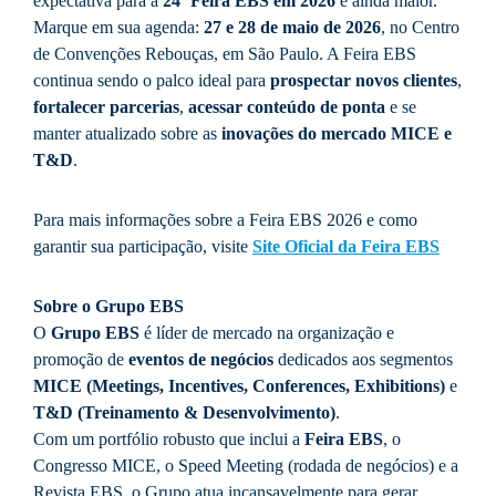
expectativa para a
24ª Feira EBS em 2026
é ainda maior.
Marque em sua agenda:
27 e 28 de maio de 2026
, no Centro
de Convenções Rebouças, em São Paulo. A Feira EBS
continua sendo o palco ideal para
prospectar novos clientes
,
fortalecer parcerias
,
acessar conteúdo de ponta
e se
manter atualizado sobre as
inovações do mercado MICE e
T&D
.
Para mais informações sobre a Feira EBS 2026 e como
garantir sua participação, visite
Site Oficial da Feira EBS
Sobre o Grupo EBS
O
Grupo EBS
é líder de mercado na organização e
promoção de
eventos de negócios
dedicados aos segmentos
MICE (Meetings, Incentives, Conferences, Exhibitions)
e
T&D (Treinamento & Desenvolvimento)
.
Com um portfólio robusto que inclui a
Feira EBS
, o
Congresso MICE, o Speed Meeting (rodada de negócios) e a
Revista EBS, o Grupo atua incansavelmente para gerar