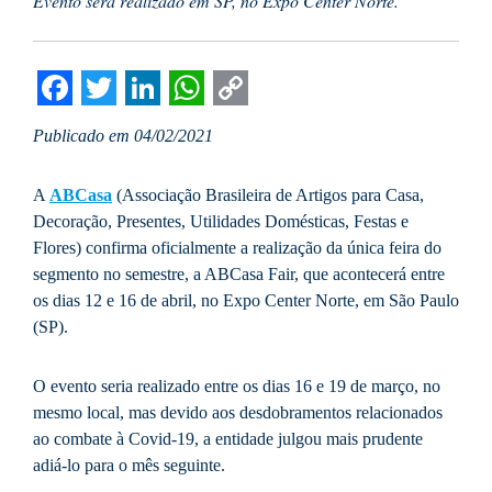
Evento será realizado em SP, no Expo Center Norte.
Facebook
Twitter
LinkedIn
WhatsApp
Copy
Publicado em 04/02/2021
Link
A
ABCasa
(Associação Brasileira de Artigos para Casa,
Decoração, Presentes, Utilidades Domésticas, Festas e
Flores) confirma oficialmente a realização da única feira do
segmento no semestre, a ABCasa Fair, que acontecerá entre
os dias 12 e 16 de abril, no Expo Center Norte, em São Paulo
(SP).
O evento seria realizado entre os dias 16 e 19 de março, no
mesmo local, mas devido aos desdobramentos relacionados
ao combate à Covid-19, a entidade julgou mais prudente
adiá-lo para o mês seguinte.