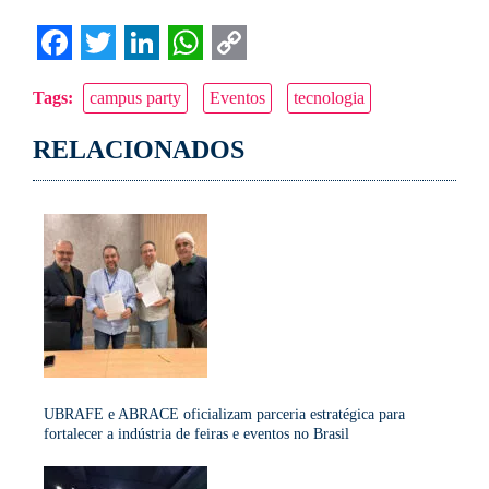
Facebook
Twitter
LinkedIn
WhatsApp
Copy
Tags:
campus party
Eventos
tecnologia
Link
RELACIONADOS
UBRAFE e ABRACE oficializam parceria estratégica para
fortalecer a indústria de feiras e eventos no Brasil