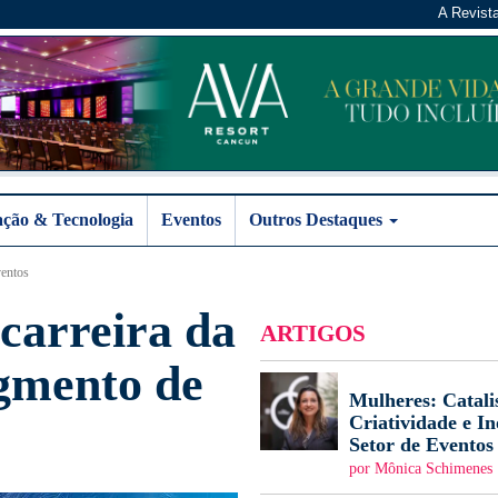
A Revist
ação & Tecnologia
Eventos
Outros Destaques
ventos
carreira da
ARTIGOS
egmento de
Mulheres: Catali
Criatividade e I
Setor de Eventos
por Mônica Schimenes