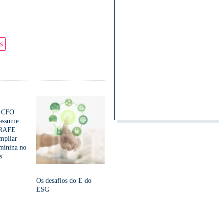
s
, CFO
assume
BRAFE
mpliar
eminina no
s
Os desafios do E do
ESG