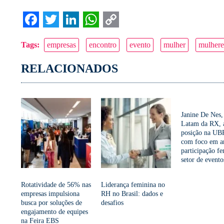
Facebook
Twitter
LinkedIn
WhatsApp
Copy
Tags:
empresas
encontro
evento
mulher
mulhere
Link
RELACIONADOS
Janine De Nes
Latam da RX, 
posição na U
com foco em a
participação f
setor de evento
Rotatividade de 56% nas
Liderança feminina no
empresas impulsiona
RH no Brasil: dados e
busca por soluções de
desafios
engajamento de equipes
na Feira EBS