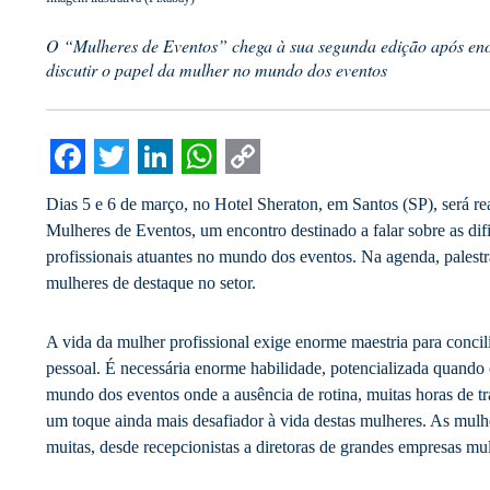
O “Mulheres de Eventos” chega à sua segunda edição após eno
discutir o papel da mulher no mundo dos eventos
Facebook
Twitter
LinkedIn
WhatsApp
Copy
Dias 5 e 6 de março, no Hotel Sheraton, em Santos (SP), será re
Link
Mulheres de Eventos, um encontro destinado a falar sobre as difi
profissionais atuantes no mundo dos eventos. Na agenda, palest
mulheres de destaque no setor.
A vida da mulher profissional exige enorme maestria para concili
pessoal. É necessária enorme habilidade, potencializada quand
mundo dos eventos onde a ausência de rotina, muitas horas de tr
um toque ainda mais desafiador à vida destas mulheres. As mul
muitas, desde recepcionistas a diretoras de grandes empresas mul