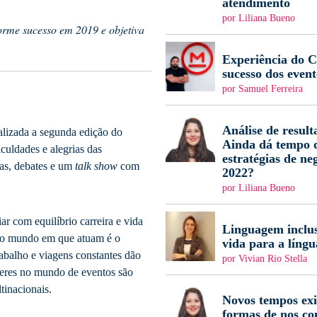
atendimento
por Liliana Bueno
rme sucesso em 2019 e objetiva
Experiência do Cl
sucesso dos event
por Samuel Ferreira
Análise de result
alizada a segunda edição do
Ainda dá tempo d
culdades e alegrias das
estratégias de ne
ras, debates e um
talk show
com
2022?
por Liliana Bueno
ar com equilíbrio carreira e vida
Linguagem inclus
o o mundo em que atuam é o
vida para a língu
abalho e viagens constantes dão
por Vivian Rio Stella
heres no mundo de eventos são
tinacionais.
Novos tempos ex
formas de nos c