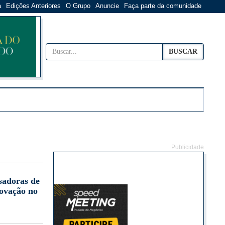
a
Edições Anteriores
O Grupo
Anuncie
Faça parte da comunidade
BUSCAR
Publicidade
sadoras de
novação no