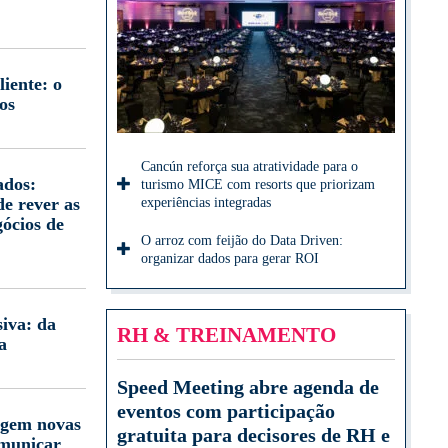
iente: o
os
Cancún reforça sua atratividade para o
ados:
turismo MICE com resorts que priorizam
e rever as
experiências integradas
gócios de
O arroz com feijão do Data Driven:
organizar dados para gerar ROI
iva: da
RH & TREINAMENTO
a
Speed Meeting abre agenda de
eventos com participação
igem novas
gratuita para decisores de RH e
omunicar