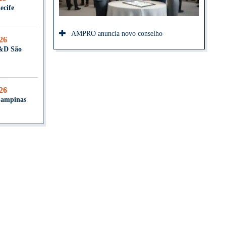
ecife
AMPRO anuncia novo conselho
026
T&D São
026
Campinas