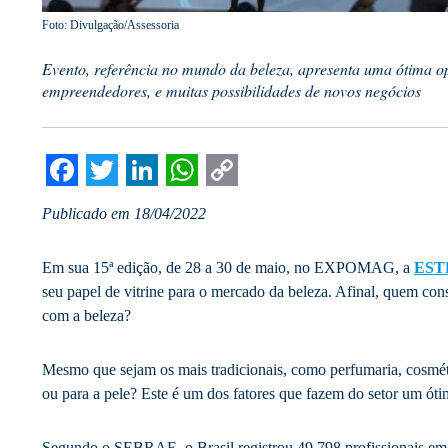
Foto: Divulgação/Assessoria
Evento, referência no mundo da beleza, apresenta uma ótima o
empreendedores, e muitas possibilidades de novos negócios
Facebook
Twitter
LinkedIn
WhatsApp
Copy
Publicado em 18/04/2022
Link
Em sua 15ª edição, de 28 a 30 de maio, no EXPOMAG, a
EST
seu papel de vitrine para o mercado da beleza. Afinal, quem co
com a beleza?
Mesmo que sejam os mais tradicionais, como perfumaria, cosméti
ou para a pele? Este é um dos fatores que fazem do setor um ót
Segundo o SEBRAE, o Brasil registrou 49.798 profissionais em