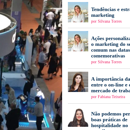
Tendências e estr
marketing
por Silvana Torres
Ações personaliz
o marketing do s
comum nas datas
comemorativas
por Silvana Torres
A importância da
entre o on-line e 
mercado de trab
por Fabiana Teixeira
Não podemos per
boas práticas de
hospitalidade no