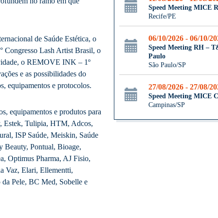
aprofundem no ramo em que
Speed Meeting MICE R
Recife/PE
06/10/2026 - 06/10/2
rnacional de Saúde Estética, o
Speed Meeting RH – 
° Congresso Lash Artist Brasil, o
Paulo
 novidade, o REMOVE INK – 1º
São Paulo/SP
ações e as possibilidades do
, equipamentos e protocolos.
27/08/2026 - 27/08/2
Speed Meeting MICE 
Campinas/SP
tos, equipamentos e produtos para
y, Estek, Tulipia, HTM, Adcos,
ral, ISP Saúde, Meiskin, Saúde
 Beauty, Pontual, Bioage,
a, Optimus Pharma, AJ Fisio,
a Vaz, Elari, Ellementti,
o da Pele, BC Med, Sobelle e