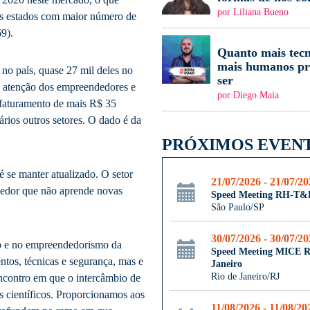
por Liliana Bueno
Os estados com maior número de
9).
Quanto mais tecn
mais humanos pr
no país, quase 27 mil deles no
ser
a atenção dos empreendedores e
por Diego Maia
 faturamento de mais R$ 35
rios outros setores. O dado é da
PRÓXIMOS EVEN
é se manter atualizado. O setor
21/07/2026 - 21/07/2
dedor que não aprende novas
Speed Meeting RH-T&
São Paulo/SP
30/07/2026 - 30/07/2
o e no empreendedorismo da
Speed Meeting MICE R
ntos, técnicas e segurança, mas e
Janeiro
Rio de Janeiro/RJ
ncontro em que o intercâmbio de
 científicos. Proporcionamos aos
11/08/2026 - 11/08/20