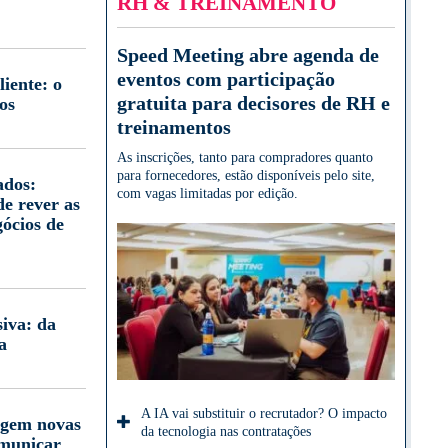
RH & TREINAMENTO
Speed Meeting abre agenda de
eventos com participação
iente: o
gratuita para decisores de RH e
os
treinamentos
As inscrições, tanto para compradores quanto
para fornecedores, estão disponíveis pelo site,
ados:
com vagas limitadas por edição.
e rever as
gócios de
iva: da
a
A IA vai substituir o recrutador? O impacto
igem novas
da tecnologia nas contratações
omunicar