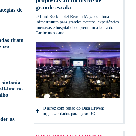
propostas all inclusive de
grande escala
atégias de
O Hard Rock Hotel Riviera Maya combina
infraestrutura para grandes eventos, experiências
imersivas e hospitalidade premium à beira do
Caribe mexicano
adas tiram
enso
 sintonia
off-line no
alho
O arroz com feijão do Data Driven:
organizar dados para gerar ROI
der as