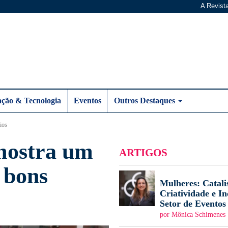
A Revist
ação & Tecnologia
Eventos
Outros Destaques
ios
ostra um
ARTIGOS
 bons
Mulheres: Catali
Criatividade e I
Setor de Eventos
por Mônica Schimenes