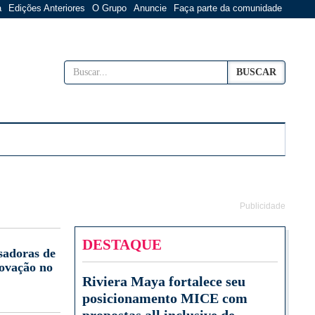
a
Edições Anteriores
O Grupo
Anuncie
Faça parte da comunidade
BUSCAR
Publicidade
DESTAQUE
sadoras de
novação no
Riviera Maya fortalece seu
posicionamento MICE com