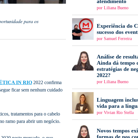
atendimento
por Liliana Bueno
portunidade para os
Experiência do Cl
sucesso dos event
por Samuel Ferreira
Análise de result
Ainda dá tempo d
estratégias de ne
2022?
por Liliana Bueno
ÉTICA IN RIO
2022 confirma
nsegue ficar sem nenhum cuidado
Linguagem inclus
vida para a língu
por Vivian Rio Stella
cos, tratamentos para o cabelo
imo ramo para abrir um negócio.
Novos tempos ex
formas de nos c
 2020 neste mercado, o que