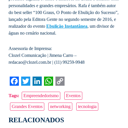
personalidades e grandes empresários. Rafa é também autor
do best seller “100 Graus, O Ponto de Ebulição do Sucesso”,
lançado pela Editora Gente no segundo semestre de 2016, e
realizador do evento
Ebulição Instantânea
, um divisor de
águas no cenário nacional.
Assessoria de Imprensa:
Clozel Comunicação | Jimena Carro –
redacao@clozel.com.br | (11) 99259-9948
Facebook
Twitter
LinkedIn
WhatsApp
Copy
Tags:
Empreendedorismo
Eventos
Link
Grandes Eventos
networking
tecnologia
RELACIONADOS