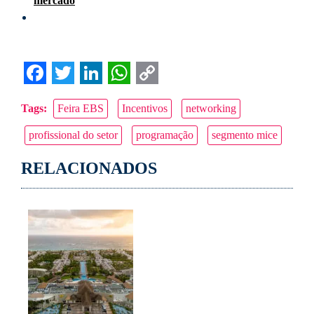
mercado
Facebook
Twitter
LinkedIn
WhatsApp
Copy
Tags:
Feira EBS
Incentivos
networking
Link
profissional do setor
programação
segmento mice
RELACIONADOS