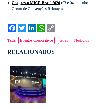
Congresso MICE Brasil 2020
(03 e 04 de junho –
Centro de Convenções Rebouças)
Facebook
Twitter
LinkedIn
WhatsApp
Copy
Tags:
Eventos Corporativos
feiras
Negócios
Link
RELACIONADOS