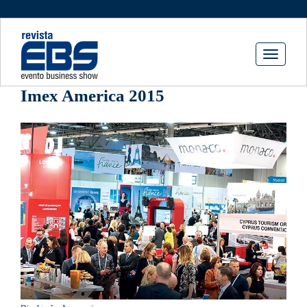
Toggle
navigati
Imex America 2015