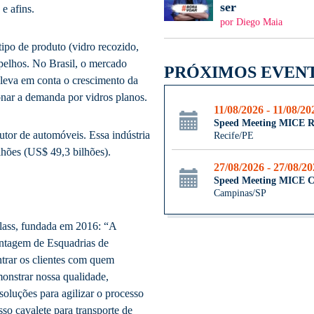
ser
 e afins.
por Diego Maia
ipo de produto (vidro recozido,
espelhos. No Brasil, o mercado
PRÓXIMOS EVEN
e leva em conta o crescimento da
nar a demanda por vidros planos.
11/08/2026 - 11/08/20
Speed Meeting MICE R
tor de automóveis. Essa indústria
Recife/PE
hões (US$ 49,3 bilhões).
27/08/2026 - 27/08/2
Speed Meeting MICE 
Campinas/SP
lass, fundada em 2016: “A
ontagem de Esquadrias de
ntrar os clientes com quem
onstrar nossa qualidade,
soluções para agilizar o processo
so cavalete para transporte de