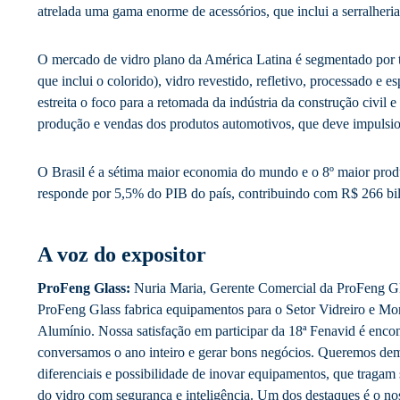
atrelada uma gama enorme de acessórios, que inclui a serralheria
O mercado de vidro plano da América Latina é segmentado por t
que inclui o colorido), vidro revestido, refletivo, processado e 
estreita o foco para a retomada da indústria da construção civil 
produção e vendas dos produtos automotivos, que deve impulsio
O Brasil é a sétima maior economia do mundo e o 8º maior produ
responde por 5,5% do PIB do país, contribuindo com R$ 266 bil
A voz do expositor
ProFeng Glass:
Nuria Maria, Gerente Comercial da ProFeng G
ProFeng Glass fabrica equipamentos para o Setor Vidreiro e M
Alumínio. Nossa satisfação em participar da 18ª Fenavid é enco
conversamos o ano inteiro e gerar bons negócios. Queremos dem
diferenciais e possibilidade de inovar equipamentos, que tragam 
do vidro com segurança e inteligência. Um dos destaques é o nos