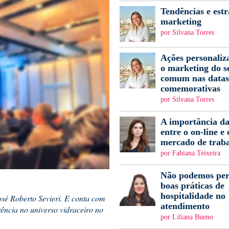
Tendências e estr
marketing
por Silvana Torres
Ações personaliz
o marketing do s
comum nas datas
comemorativas
por Silvana Torres
A importância da
entre o on-line e 
mercado de trab
por Fabiana Teixeira
Não podemos per
boas práticas de
hospitalidade no
osé Roberto Sevieri. E conta com
atendimento
rência no universo vidraceiro no
por Liliana Bueno