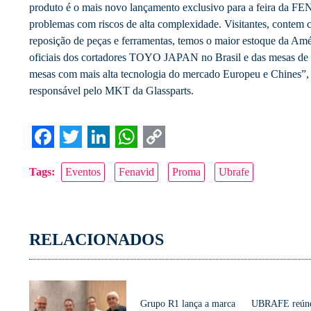
produto é o mais novo lançamento exclusivo para a feira da F
problemas com riscos de alta complexidade. Visitantes, contem 
reposição de peças e ferramentas, temos o maior estoque da Amér
oficiais dos cortadores TOYO JAPAN no Brasil e das mesas de
mesas com mais alta tecnologia do mercado Europeu e Chines”,
responsável pelo MKT da Glassparts.
Facebook
Twitter
LinkedIn
WhatsApp
Copy
Tags:
Eventos
Fenavid
Proma
Ubrafe
Link
RELACIONADOS
Grupo R1 lança a marca
UBRAFE reún