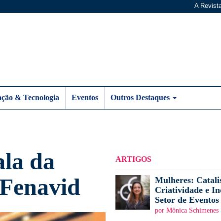
A Revist
ação & Tecnologia
Eventos
Outros Destaques
ala da
ARTIGOS
 Fenavid
Mulheres: Catali
Criatividade e I
Setor de Eventos
por Mônica Schimenes