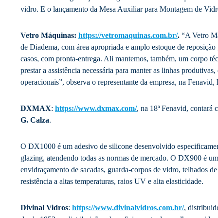
vidro. E o lançamento da Mesa Auxiliar para Montagem de Vid
Vetro Máquinas:
https://vetromaquinas.com.br/
.
“A Vetro Má
de Diadema, com área apropriada e amplo estoque de reposição
casos, com pronta-entrega. Ali mantemos, também, um corpo téc
prestar a assistência necessária para manter as linhas produtivas
operacionais”, observa o representante da empresa, na Fenavid,
DXMAX
:
https://www.dxmax.com/
, na 18ª Fenavid, contará 
G. Calza
.
O DX1000 é um adesivo de silicone desenvolvido especificamen
glazing, atendendo todas as normas de mercado. O DX900 é um s
envidraçamento de sacadas, guarda-corpos de vidro, telhados de 
resistência a altas temperaturas, raios UV e alta elasticidade.
Divinal Vidros
:
https://www.divinalvidros.com.br/
, distribui