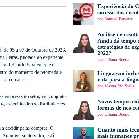
Experiência do Cl
sucesso dos event
por Samuel Ferreira
Análise de result
Ainda dá tempo d
estratégias de ne
vai de 05 a 07 de Outubro de 2023,
2022?
a Feiras, pilotada do experiente
por Liliana Bueno
eira, Eduardo Saraiva, que é
contro do momento de retomada e
Linguagem inclus
vida para a língu
s no mercado.
por Vivian Rio Stella
as empresas do setor, em conjunto
Novos tempos ex
as, especificadores, distribuidores
formas de nos c
por Liliana Bueno
 a decidir pelas compras. O
Quanto mais tecn
mais humanos pr
. Ao universo do vidro, está