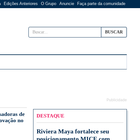
a
Edições Anteriores
O Grupo
Anuncie
Faça parte da comunidade
BUSCAR
Publicidade
sadoras de
DESTAQUE
novação no
Riviera Maya fortalece seu
posicionamento MICE com