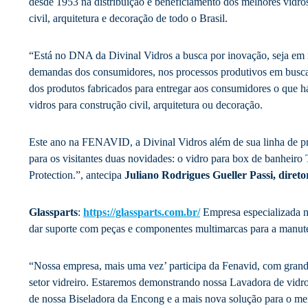
desde 1953 na distribuição e beneficiamento dos melhores vidros
civil, arquitetura e decoração de todo o Brasil.
“Está no DNA da Divinal Vidros a busca por inovação, seja em 
demandas dos consumidores, nos processos produtivos em busca 
dos produtos fabricados para entregar aos consumidores o que h
vidros para construção civil, arquitetura ou decoração.
Este ano na FENAVID, a Divinal Vidros além de sua linha de pro
para os visitantes duas novidades: o vidro para box de banheiro
Protection.”, antecipa
Juliano Rodrigues Gueller Passi, direto
Glassparts
:
https://glassparts.com.br/
Empresa especializada na
dar suporte com peças e componentes multimarcas para a manut
“Nossa empresa, mais uma vez’ participa da Fenavid, com gran
setor vidreiro. Estaremos demonstrando nossa Lavadora de vidr
de nossa Biseladora da Encong e a mais nova solução para o me