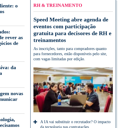
iente: o
RH & TREINAMENTO
os
Speed Meeting abre agenda de
eventos com participação
ados:
gratuita para decisores de RH e
e rever as
treinamentos
gócios de
As inscrições, tanto para compradores quanto
para fornecedores, estão disponíveis pelo site,
com vagas limitadas por edição.
iva: da
a
igem novas
omunicar
ologia,
A IA vai substituir o recrutador? O impacto
ecisamos
da tecnologia nas contratações