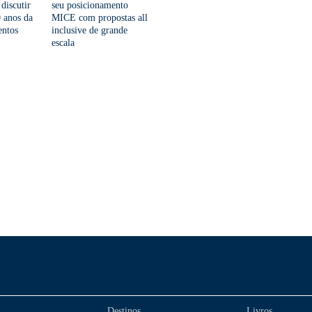
 discutir
seu posicionamento
 anos da
MICE com propostas all
entos
inclusive de grande
escala
Destinos
Livros