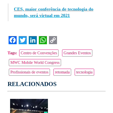
CES, maior conferência de tecnologia do
mundo, será virtual em 2021
Facebook
Twitter
LinkedIn
WhatsApp
Copy
Tags:
Centro de Convenções
Grandes Eventos
Link
MWC Mobile World Congress
Profissionais de eventos
retomada
tecnologia
RELACIONADOS