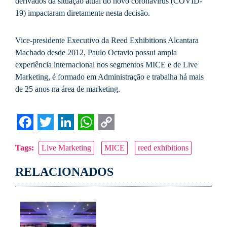
derivados da situação atual do novo coronavírus (COVID-
19) impactaram diretamente nesta decisão.
Vice-presidente Executivo da Reed Exhibitions Alcantara
Machado desde 2012, Paulo Octavio possui ampla
experiência internacional nos segmentos MICE e de Live
Marketing, é formado em Administração e trabalha há mais
de 25 anos na área de marketing.
Facebook
Twitter
LinkedIn
WhatsApp
Copy
Tags:
Live Marketing
MICE
reed exhibitions
Link
RELACIONADOS