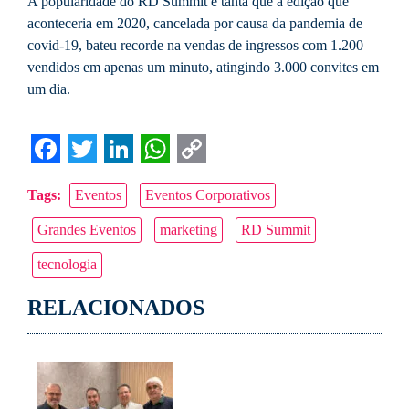
A popularidade do RD Summit é tanta que a edição que
aconteceria em 2020, cancelada por causa da pandemia de
covid-19, bateu recorde na vendas de ingressos com 1.200
vendidos em apenas um minuto, atingindo 3.000 convites em
um dia.
Facebook
Twitter
LinkedIn
WhatsApp
Copy
Tags:
Eventos
Eventos Corporativos
Link
Grandes Eventos
marketing
RD Summit
tecnologia
RELACIONADOS