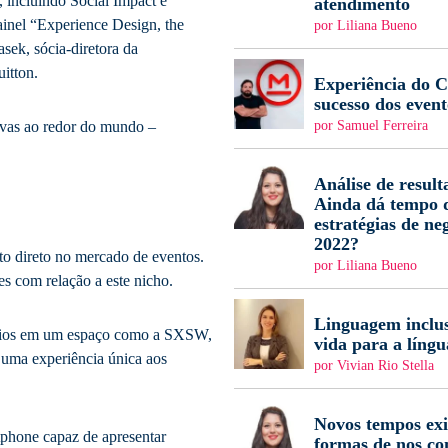
 incluindo Social Impact e
atendimento
painel “Experience Design, the
por Liliana Bueno
ek, sócia-diretora da
itton.
Experiência do Cl
sucesso dos event
por Samuel Ferreira
tivas ao redor do mundo –
Análise de result
Ainda dá tempo d
estratégias de ne
2022?
o direto no mercado de eventos.
por Liliana Bueno
s com relação a este nicho.
Linguagem inclus
tórios em um espaço como a SXSW,
vida para a língu
 uma experiência única aos
por Vivian Rio Stella
Novos tempos ex
tphone capaz de apresentar
formas de nos c