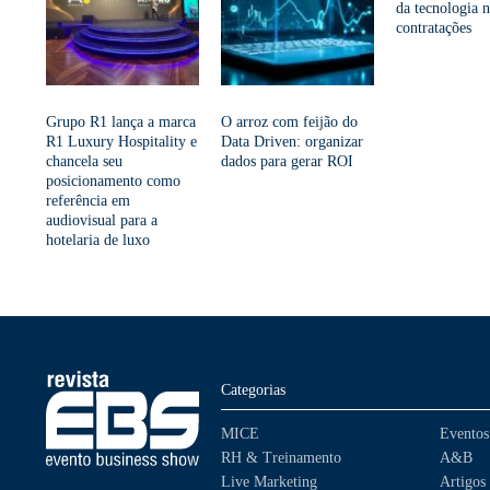
da tecnologia n
contratações
Grupo R1 lança a marca
O arroz com feijão do
R1 Luxury Hospitality e
Data Driven: organizar
chancela seu
dados para gerar ROI
posicionamento como
referência em
audiovisual para a
hotelaria de luxo
Categorias
MICE
Eventos
RH & Treinamento
A&B
Live Marketing
Artigos