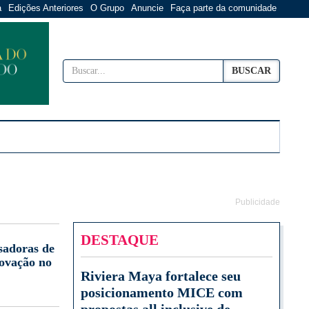
a
Edições Anteriores
O Grupo
Anuncie
Faça parte da comunidade
BUSCAR
Publicidade
DESTAQUE
sadoras de
novação no
Riviera Maya fortalece seu
posicionamento MICE com