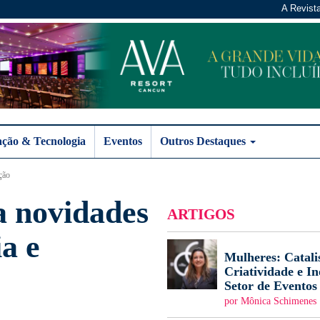
A Revist
ação & Tecnologia
Eventos
Outros Destaques
ção
 novidades
ARTIGOS
ia e
Mulheres: Catali
Criatividade e I
Setor de Eventos
por Mônica Schimenes