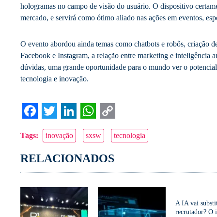
hologramas no campo de visão do usuário. O dispositivo certame
mercado, e servirá como ótimo aliado nas ações em eventos, espe
O evento abordou ainda temas como chatbots e robôs, criação de 
Facebook e Instagram, a relação entre marketing e inteligência art
dúvidas, uma grande oportunidade para o mundo ver o potencial d
tecnologia e inovação.
Facebook
Twitter
LinkedIn
WhatsApp
Copy
Tags:
inovação
sxsw
tecnologia
Link
RELACIONADOS
A IA vai substi
recrutador? O 