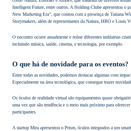
como Natura, Embraer e Ambev, que trataram de diversos temas,
Intelligent Future, entre outros. A Holding Clube apresentou o 
New Marketing Era”, que contou com a presença de Tatiana Wlas
Storymakers, além de representantes da Natura, HBO e Louis Vu
O encontro ocorre anualmente e reúne diferentes indústrias cria
incluindo música, saúde, cinema, e tecnologia, por exemplo.
O que há de novidade para os eventos?
Entre todas as novidades, podemos destacar algumas com impact
Especialmente na área tecnológica, que consegue trazer novidade
Os óculos de realidade virtual são equipamentos quase obriga
uma vez que são tendência e o meio mais próximo para oferecer
participantes.
A startup Mira apresentou o Prism, óculos integrados a um smar