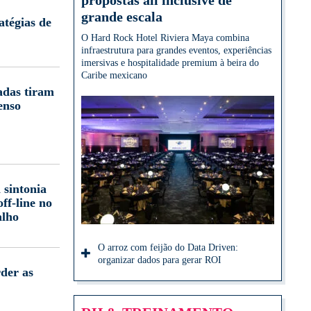
propostas all inclusive de
grande escala
atégias de
O Hard Rock Hotel Riviera Maya combina
infraestrutura para grandes eventos, experiências
imersivas e hospitalidade premium à beira do
Caribe mexicano
adas tiram
enso
 sintonia
off-line no
alho
O arroz com feijão do Data Driven:
organizar dados para gerar ROI
der as