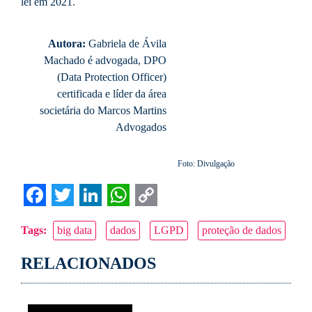
lei em 2021.
Autora:
Gabriela de Ávila
Machado é advogada, DPO
(Data Protection Officer)
certificada e líder da área
societária do Marcos Martins
Advogados
Foto: Divulgação
Facebook
Twitter
LinkedIn
WhatsApp
Copy
Tags:
big data
dados
LGPD
proteção de dados
Link
RELACIONADOS