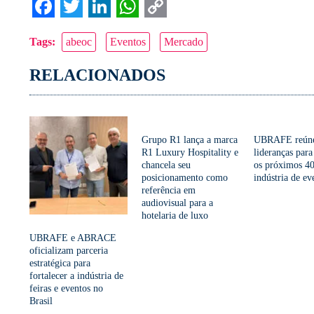
Facebook
Twitter
LinkedIn
WhatsApp
Copy
Tags:
abeoc
Eventos
Mercado
Link
RELACIONADOS
Grupo R1 lança a marca
UBRAFE reún
R1 Luxury Hospitality e
lideranças para
chancela seu
os próximos 40
posicionamento como
indústria de ev
referência em
audiovisual para a
hotelaria de luxo
UBRAFE e ABRACE
oficializam parceria
estratégica para
fortalecer a indústria de
feiras e eventos no
Brasil