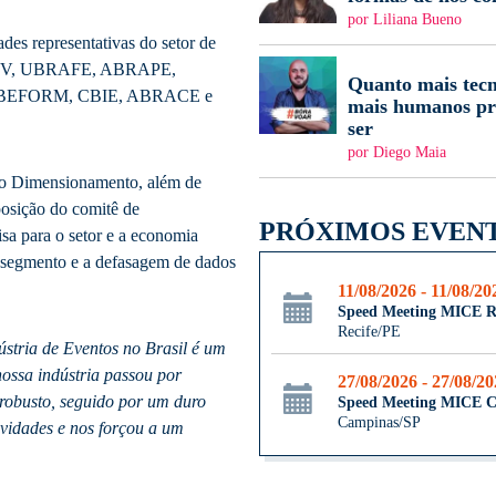
por Liliana Bueno
des representativas do setor de
EV, UBRAFE, ABRAPE,
Quanto mais tecn
EFORM, CBIE, ABRACE e
mais humanos pr
ser
por Diego Maia
eiro Dimensionamento, além de
osição do comitê de
PRÓXIMOS EVEN
a para o setor e a economia
 segmento e a defasagem de dados
11/08/2026 - 11/08/20
Speed Meeting MICE R
Recife/PE
stria de Eventos no Brasil é um
nossa indústria passou por
27/08/2026 - 27/08/2
robusto, seguido por um duro
Speed Meeting MICE 
Campinas/SP
vidades e nos forçou a um