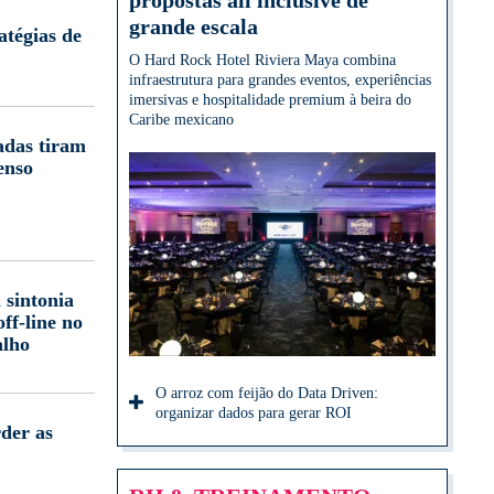
propostas all inclusive de
grande escala
atégias de
O Hard Rock Hotel Riviera Maya combina
infraestrutura para grandes eventos, experiências
imersivas e hospitalidade premium à beira do
Caribe mexicano
adas tiram
enso
 sintonia
off-line no
alho
O arroz com feijão do Data Driven:
organizar dados para gerar ROI
der as