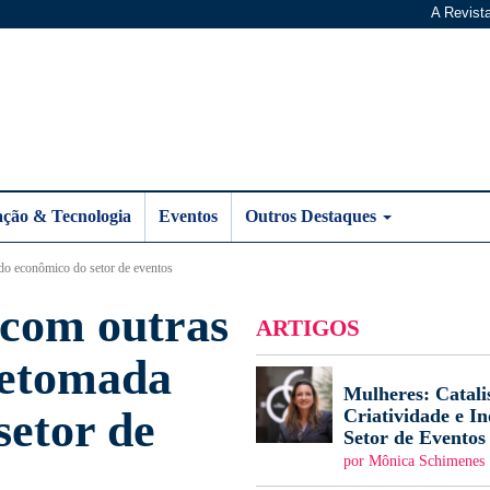
A Revist
ação & Tecnologia
Eventos
Outros Destaques
do econômico do setor de eventos
com outras
ARTIGOS
 retomada
Mulheres: Catali
setor de
Criatividade e I
Setor de Eventos
por Mônica Schimenes