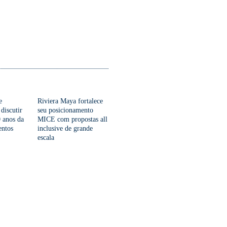
e
Riviera Maya fortalece
 discutir
seu posicionamento
 anos da
MICE com propostas all
entos
inclusive de grande
escala