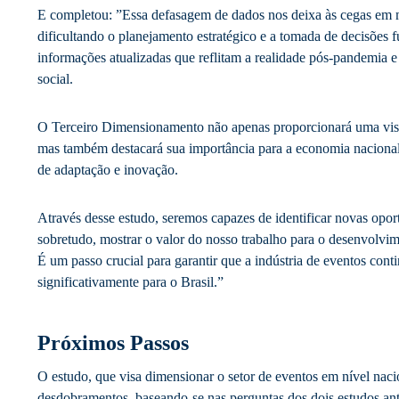
E completou: ”Essa defasagem de dados nos deixa às cegas em mu
dificultando o planejamento estratégico e a tomada de decisões
informações atualizadas que reflitam a realidade pós-pandemia 
social.
O Terceiro Dimensionamento não apenas proporcionará uma visão
mas também destacará sua importância para a economia naciona
de adaptação e inovação.
Através desse estudo, seremos capazes de identificar novas oport
sobretudo, mostrar o valor do nosso trabalho para o desenvolvim
É um passo crucial para garantir que a indústria de eventos conti
significativamente para o Brasil.”
Próximos Passos
O estudo, que visa dimensionar o setor de eventos em nível nacio
desdobramentos, baseando-se nas perguntas dos dois estudos ant