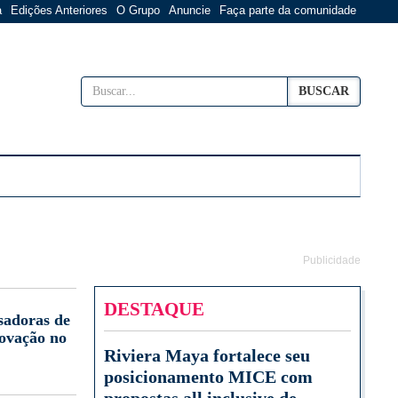
a
Edições Anteriores
O Grupo
Anuncie
Faça parte da comunidade
BUSCAR
Publicidade
DESTAQUE
sadoras de
novação no
Riviera Maya fortalece seu
posicionamento MICE com