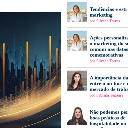
Tendências e estr
marketing
por Silvana Torres
Ações personaliz
o marketing do s
comum nas datas
comemorativas
por Silvana Torres
A importância da
entre o on-line e 
mercado de trab
por Fabiana Teixeira
Não podemos per
boas práticas de
hospitalidade no