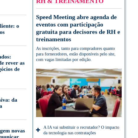
RH & TREINAMENTO
Speed Meeting abre agenda de
eventos com participação
iente: o
gratuita para decisores de RH e
os
treinamentos
As inscrições, tanto para compradores quanto
para fornecedores, estão disponíveis pelo site,
ados:
com vagas limitadas por edição.
e rever as
gócios de
iva: da
a
A IA vai substituir o recrutador? O impacto
igem novas
da tecnologia nas contratações
omunicar