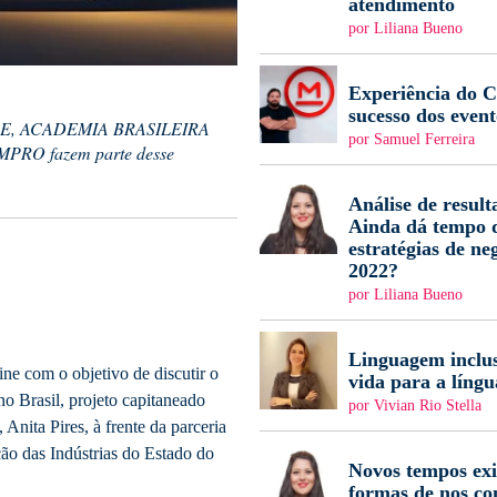
atendimento
por Liliana Bueno
Experiência do Cl
sucesso dos event
E, ACADEMIA BRASILEIRA
por Samuel Ferreira
RO fazem parte desse
Análise de result
Ainda dá tempo d
estratégias de ne
2022?
por Liliana Bueno
Linguagem inclus
ne com o objetivo de discutir o
vida para a língu
 Brasil, projeto capitaneado
por Vivian Rio Stella
Anita Pires, à frente da parceria
ão das Indústrias do Estado do
Novos tempos ex
formas de nos c