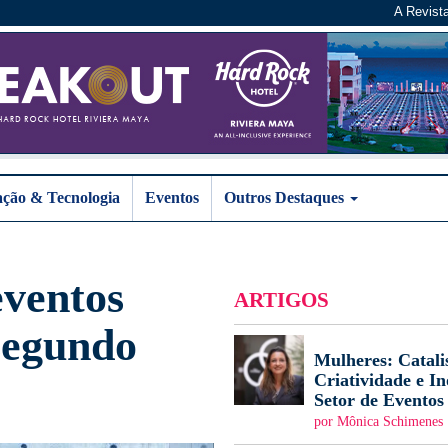
A Revist
ação & Tecnologia
Eventos
Outros Destaques
eventos
ARTIGOS
segundo
Mulheres: Catali
Criatividade e I
Setor de Eventos
por Mônica Schimenes