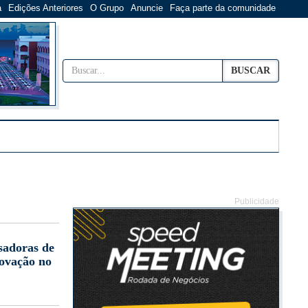
a
Edições Anteriores
O Grupo
Anuncie
Faça parte da comunidade
BUSCAR
Publicidade
sadoras de
novação no