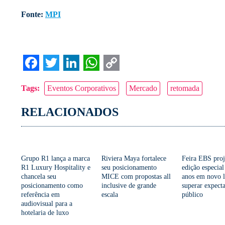
Fonte:
MPI
Facebook
Twitter
LinkedIn
WhatsApp
Copy
Tags:
Eventos Corporativos
Mercado
retomada
Link
RELACIONADOS
Grupo R1 lança a marca
Riviera Maya fortalece
Feira EBS proj
R1 Luxury Hospitality e
seu posicionamento
edição especial
chancela seu
MICE com propostas all
anos em novo l
posicionamento como
inclusive de grande
superar expecta
referência em
escala
público
audiovisual para a
hotelaria de luxo