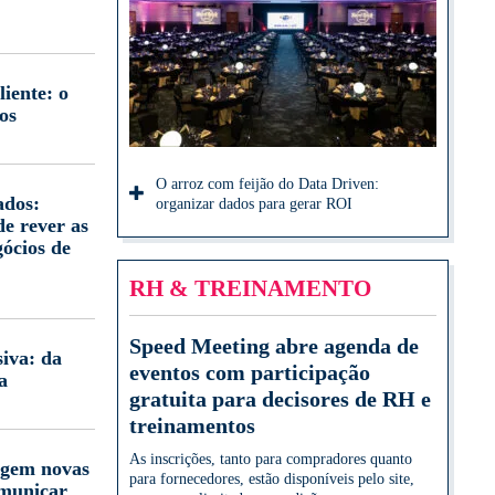
iente: o
os
O arroz com feijão do Data Driven:
ados:
organizar dados para gerar ROI
e rever as
gócios de
RH & TREINAMENTO
Speed Meeting abre agenda de
iva: da
eventos com participação
a
gratuita para decisores de RH e
treinamentos
As inscrições, tanto para compradores quanto
igem novas
para fornecedores, estão disponíveis pelo site,
omunicar