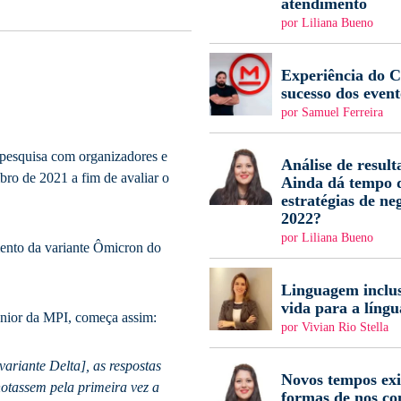
atendimento
por Liliana Bueno
Experiência do Cl
sucesso dos event
por Samuel Ferreira
esquisa com organizadores e
Análise de result
ro de 2021 a fim de avaliar o
Ainda dá tempo d
estratégias de ne
2022?
por Liliana Bueno
mento da variante Ômicron do
Linguagem inclus
vida para a língu
senior da MPI, começa assim:
por Vivian Rio Stella
ariante Delta], as respostas
Novos tempos ex
otassem pela primeira vez a
formas de nos c