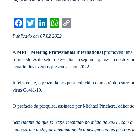
Facebook
Twitter
LinkedIn
WhatsApp
Copy
Publicado em 07/02/2022
Link
A
MPI – Meeting Professionals International
promoveu uma p
fornecedores do setor de eventos na segunda quinzena de dezemb
cenário dos eventos presenciais em 2022.
Infelizmente, o prazo da pesquisa coincidiu com o rápido surgi
vírus Covid-19.
O prefácio da pesquisa, assinado por Michael Pinchera, editor 
Semelhante ao que foi experimentado no início de 2021 [com a v
começaram a chegar imediatamente antes que muitas pessoas n