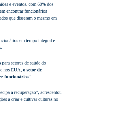
uniões e eventos, com 60% dos
 em encontrar funcionários
stados que disseram o mesmo em
ncionários em tempo integral e
s.
s para setores de saúde do
l e nos EUA,
o setor de
er funcionários
”.
tecipa a recuperação”, acrescentou
es a criar e cultivar culturas no