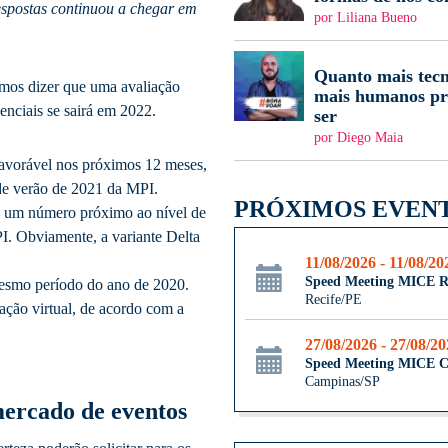
espostas continuou a chegar em
por Liliana Bueno
Quanto mais tecn
emos dizer que uma avaliação
mais humanos pr
nciais se sairá em 2022.
ser
por Diego Maia
favorável nos próximos 12 meses,
 de verão de 2021 da MPI.
PRÓXIMOS EVEN
, um número próximo ao nível de
. Obviamente, a variante Delta
11/08/2026 - 11/08/20
Speed Meeting MICE R
mesmo período do ano de 2020.
Recife/PE
ação virtual, de acordo com a
27/08/2026 - 27/08/2
Speed Meeting MICE 
Campinas/SP
mercado de eventos