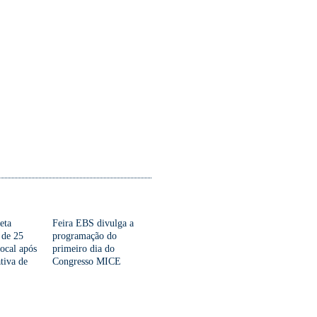
eta
Feira EBS divulga a
 de 25
programação do
ocal após
primeiro dia do
tiva de
Congresso MICE