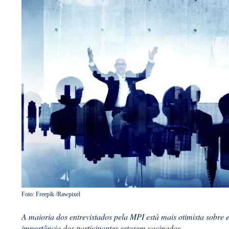
Foto: Freepik /Rawpixel
A maioria dos entrevistados pela MPI está mais otimista sobre 
importância dos participantes estarem vacinados