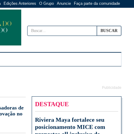
a
Edições Anteriores
O Grupo
Anuncie
Faça parte da comunidade
BUSCAR
Publicidade
DESTAQUE
sadoras de
novação no
Riviera Maya fortalece seu
posicionamento MICE com