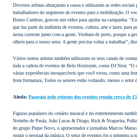
Diversos artistas abraçaram a causa e utilizaram as redes sociais
trabalhadores do segmento de eventos para a mobilização. O voc
Bruno Cardoso, gravou um vídeo para ajudar na campanha. “Eu 
que faz parte da indústria de eventos, cultura, arte e lazer, para 
nessa corrente junto com a gente. Venham de preto, porque a gent
olhem para o nosso setor. A gente precisa voltar a trabalhar”, dis
Vários outros artistas também utilizaram os seus canais de comu
toda a cadeia de eventos de Belo Horizonte, como DJ Nest. “O s
várias experiências inesquecíveis que você viveu, como uma fe
festa formatura, Todos os setores estão voltando, menos o setor 
Ainda:
Passeata pelo retorno dos eventos reuniu cerca de 1
Figuras populares do cenário musical e do entretenimento tamb
Netinho de Paula, João Lucas & Diogo, Rick & Nogueira, Palh
do grupo Pique Novo, o apresentador e jornalista Marcos Mara
reunir o pessoal da música. O setor de eventos foi o primeiro a pa