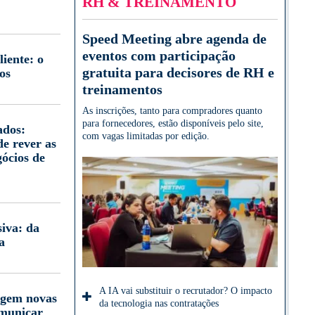
RH & TREINAMENTO
Speed Meeting abre agenda de
eventos com participação
iente: o
gratuita para decisores de RH e
os
treinamentos
As inscrições, tanto para compradores quanto
para fornecedores, estão disponíveis pelo site,
ados:
com vagas limitadas por edição.
e rever as
gócios de
iva: da
a
A IA vai substituir o recrutador? O impacto
igem novas
da tecnologia nas contratações
omunicar