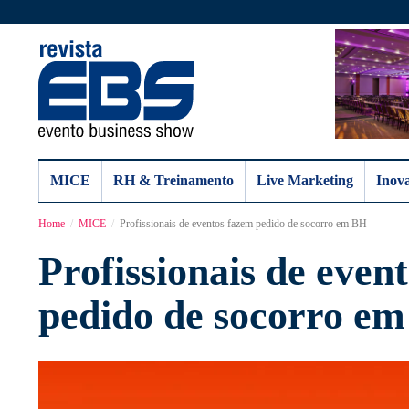
MICE
RH & Treinamento
Live Marketing
Inov
Home
MICE
Profissionais de eventos fazem pedido de socorro em BH
Profissionais de even
pedido de socorro e