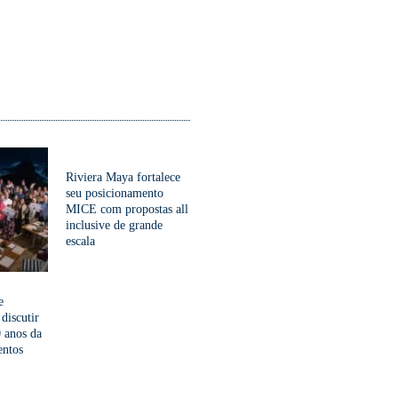
Riviera Maya fortalece
seu posicionamento
MICE com propostas all
inclusive de grande
escala
e
 discutir
 anos da
entos