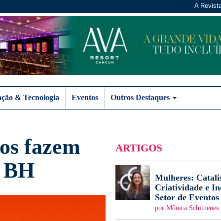
A Revist
ação & Tecnologia
Eventos
Outros Destaques
tos fazem
ARTIGOS
m BH
Mulheres: Catali
Criatividade e I
Setor de Eventos
por Mônica Schimenes