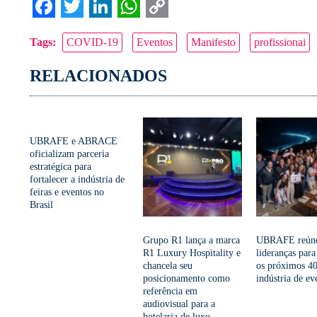
Facebook
Twitter
LinkedIn
WhatsApp
Copy
Tags:
COVID-19
Eventos
Manifesto
profissionai
Link
RELACIONADOS
UBRAFE e ABRACE
oficializam parceria
estratégica para
fortalecer a indústria de
feiras e eventos no
Brasil
Grupo R1 lança a marca
UBRAFE reún
R1 Luxury Hospitality e
lideranças para
chancela seu
os próximos 40
posicionamento como
indústria de ev
referência em
audiovisual para a
hotelaria de luxo