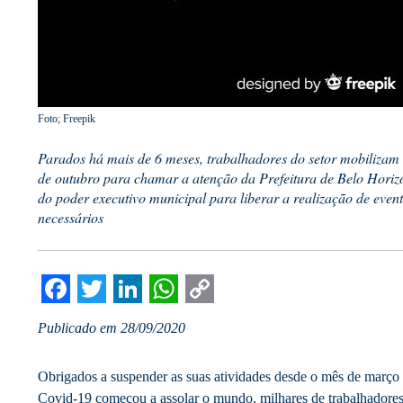
Foto; Freepik
Parados há mais de 6 meses, trabalhadores do setor mobilizam
de outubro para chamar a atenção da Prefeitura de Belo Horizo
do poder executivo municipal para liberar a realização de even
necessários
Facebook
Twitter
LinkedIn
WhatsApp
Copy
Publicado em 28/09/2020
Link
Obrigados a suspender as suas atividades desde o mês de março
Covid-19 começou a assolar o mundo, milhares de trabalhadores