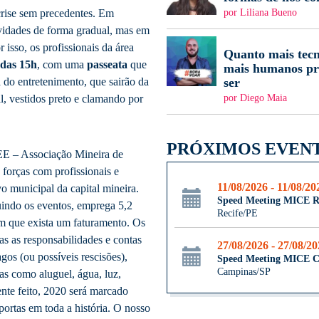
por Liliana Bueno
crise sem precedentes. Em
ividades de forma gradual, mas em
 isso, os profissionais da área
Quanto mais tecn
 das 15h
, com uma
passeata
que
mais humanos pr
ser
ia do entretenimento, que sairão da
por Diego Maia
l, vestidos preto e clamando por
PRÓXIMOS EVEN
EE – Associação Mineira de
 forças com profissionais e
11/08/2026 - 11/08/20
o municipal da capital mineira.
Speed Meeting MICE R
luindo os eventos, emprega 5,2
Recife/PE
m que exista um faturamento. Os
as as responsabilidades e contas
27/08/2026 - 27/08/2
gos (ou possíveis rescisões),
Speed Meeting MICE 
Campinas/SP
as como aluguel, água, luz,
nte feito, 2020 será marcado
ortas em toda a história. O nosso