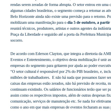
rendas serem zeradas de forma abrupta. O setor entrou em uma 
algumas cidades brasileiras, o segmento começa a retomar as at
Belo Horizonte ainda não existe uma previsão para o retorno. Por
mobilizam uma manifestação para o
dia 5 de outubro, a partir
reunirá técnicos, produtores, artistas e outros agentes da indústr
Praça da Liberdade e seguirão até a porta da Prefeitura Municipa
socorro.
De acordo com Ederson Clayton, que integra a diretoria da AM
Eventos e Entretenimento, o objetivo desta mobilização é unir as
empresas do segmento para gritarem por ajuda ao poder executiv
“O setor cultural é responsável por 2% do PIB brasileiro, e, inc
milhões de trabalhadores. E não há nada que possamos fazer se
caixas das empresas estão zerados, não há previsão de receita, m
continuam existindo. Os salários de funcionários terão que ser pa
assim como os respectivos impostos, além de outras despesas fix
comunicação, serviços de manutenção etc. Se nada for efetivame
como o ano em que mais empresas de eventos fecharam as suas p