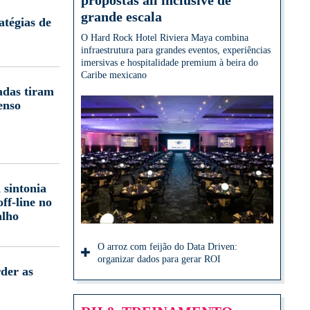
propostas all inclusive de
grande escala
atégias de
O Hard Rock Hotel Riviera Maya combina
infraestrutura para grandes eventos, experiências
imersivas e hospitalidade premium à beira do
Caribe mexicano
adas tiram
enso
 sintonia
off-line no
alho
O arroz com feijão do Data Driven:
organizar dados para gerar ROI
der as