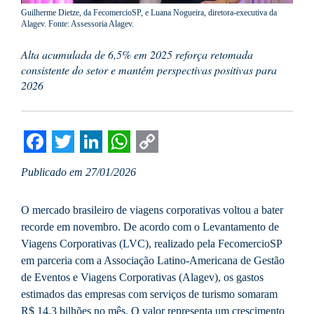
Guilherme Dietze, da FecomercioSP, e Luana Nogueira, diretora-executiva da
Alagev. Fonte: Assessoria Alagev.
Alta acumulada de 6,5% em 2025 reforça retomada
consistente do setor e mantém perspectivas positivas para
2026
Facebook
Twitter
LinkedIn
WhatsApp
Copy
Publicado em 27/01/2026
Link
O mercado brasileiro de viagens corporativas voltou a bater
recorde em novembro. De acordo com o Levantamento de
Viagens Corporativas (LVC), realizado pela FecomercioSP
em parceria com a Associação Latino-Americana de Gestão
de Eventos e Viagens Corporativas (Alagev), os gastos
estimados das empresas com serviços de turismo somaram
R$ 14,3 bilhões no mês. O valor representa um crescimento