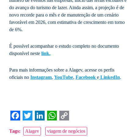
número de eventos nas empresas, início das férias escolares e
do avanço do turismo de lazer. Ainda assim, a projeção é de
novo recorde para o mês e de manutenção de um cenário
favorável em 2026, com estimativa de crescimento em torno
de 6%.
É possível acompanhar o estudo completo no documento
disponível neste
link.
Para mais informações sobre a Alagev, acesse os perfis
oficiais no
Instagram
,
YouTube
,
Facebook
e
LinkedIn
.
Facebook
Twitter
LinkedIn
WhatsApp
Copy
Tags:
Alagev
viagem de negócios
Link