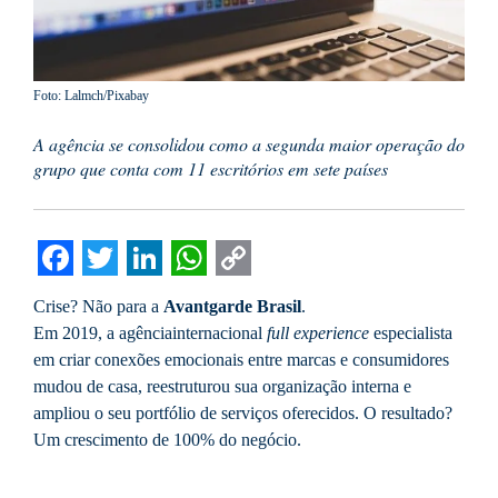
Foto: Lalmch/Pixabay
A agência se consolidou como a segunda maior operação do
grupo que conta com 11 escritórios em sete países
Facebook
Twitter
LinkedIn
WhatsApp
Copy
Crise? Não para a
Avantgarde Brasil
.
Link
Em 2019, a agênciainternacional
full experience
especialista
em criar conexões emocionais entre marcas e consumidores
mudou de casa, reestruturou sua organização interna e
ampliou o seu portfólio de serviços oferecidos. O resultado?
Um crescimento de 100% do negócio.