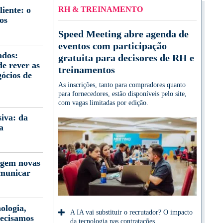
iente: o
RH & TREINAMENTO
os
Speed Meeting abre agenda de
eventos com participação
ados:
gratuita para decisores de RH e
e rever as
treinamentos
gócios de
As inscrições, tanto para compradores quanto
para fornecedores, estão disponíveis pelo site,
com vagas limitadas por edição.
iva: da
a
igem novas
omunicar
ologia,
A IA vai substituir o recrutador? O impacto
ecisamos
da tecnologia nas contratações