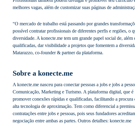
Profissionais também podem divulgar e promover seu currículo e 
melhores vagas, além de customizar suas páginas de administraçã
“O mercado de trabalho está passando por grandes transformaçõ
possível contratar profissionais de diferentes perfis e regiões, o q
diversidade. A konecte.me tem um grande papel social de, além
qualificadas, dar visibilidade a projetos que fomentem a diversida
Matarazzo, co-founder & partner da plataforma.
Sobre a konecte.me
A konecte.me nasceu para conectar pessoas a jobs e jobs a pess
Comunicação, Marketing e Turismo. A plataforma digital, que é
promover conexões rápidas e qualificadas, facilitando a procura 
alta tecnologia de aproximação. Tem como diferencial a premiss
contratações entre jobs e pessoas, pois seus fundadores acredita
negociação entre ambas as partes. Outros detalhes: konecte.me