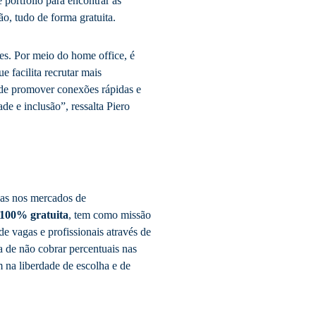
portfólio para encontrar as
o, tudo de forma gratuita.
es. Por meio do home office, é
ue facilita recrutar mais
 de promover conexões rápidas e
de e inclusão”, ressalta Piero
oas nos mercados de
100% gratuita
, tem como missão
de vagas e profissionais através de
a de não cobrar percentuais nas
m na liberdade de escolha e de