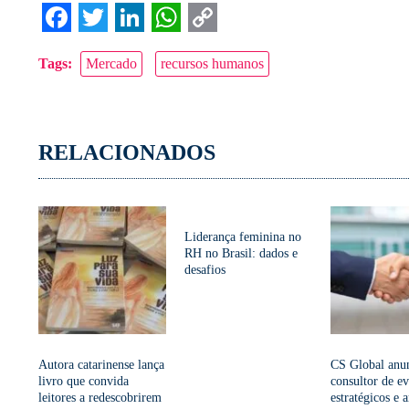
Facebook
Twitter
LinkedIn
WhatsApp
Copy
Tags:
Mercado
recursos humanos
Link
RELACIONADOS
Liderança feminina no
RH no Brasil: dados e
desafios
Autora catarinense lança
CS Global anu
livro que convida
consultor de e
leitores a redescobrirem
estratégicos e 