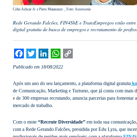
Celio Ashcar Jr. e Piero Matarazzo _ Foto: Assessoria
Rede Gerando Falcões, FIN4ShE e TransEmpregos estão entre 
digital gratuita de busca de empregos e recrutamento de profiss
Facebook
Twitter
LinkedIn
WhatsApp
Copy
Publicado em 18/08/2022
Link
Após um ano do seu lançamento, a plataforma digital gratuita
ko
de Comunicação, Marketing e Turismo, que já conta com mais de
e de 300 empresas recrutando, anuncia parcerias para fomentar a
mercado de trabalho.
Com o mote
“Recrute Diversidade”
em toda sua comunicação, 
com a Rede Gerando Falcões, presidida por Edu Lyra, que incent
profissionais de regiões mais sensíveis; com a plataforma
FIN4