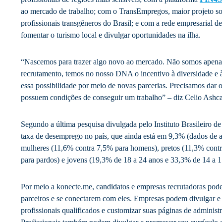
ao mercado de trabalho; com o TransEmpregos, maior projeto so
profissionais transgêneros do Brasil; e com a rede empresarial 
fomentar o turismo local e divulgar oportunidades na ilha.
“Nascemos para trazer algo novo ao mercado. Não somos apena
recrutamento, temos no nosso DNA o incentivo à diversidade e à 
essa possibilidade por meio de novas parcerias. Precisamos dar
possuem condições de conseguir um trabalho” – diz Celio Ashcar
Segundo a última pesquisa divulgada pelo Instituto Brasileiro de
taxa de desemprego no país, que ainda está em 9,3% (dados de ab
mulheres (11,6% contra 7,5% para homens), pretos (11,3% cont
para pardos) e jovens (19,3% de 18 a 24 anos e 33,3% de 14 a 1
Por meio a konecte.me, candidatos e empresas recrutadoras pod
parceiros e se conectarem com eles. Empresas podem divulgar e
profissionais qualificados e customizar suas páginas de adminis