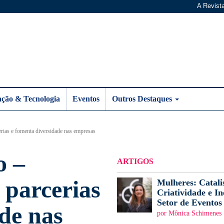
A Revist
ação & Tecnologia
Eventos
Outros Destaques
rias e fomenta diversidade nas empresas
o –
ARTIGOS
 parcerias
Mulheres: Catali
Criatividade e I
Setor de Eventos
de nas
por Mônica Schimenes