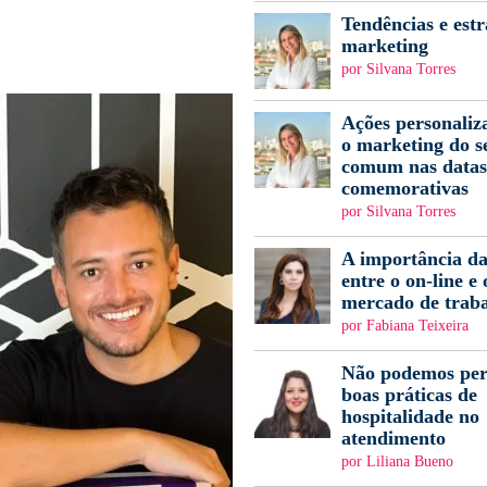
Tendências e estr
marketing
por Silvana Torres
Ações personaliz
o marketing do s
comum nas datas
comemorativas
por Silvana Torres
A importância da
entre o on-line e 
mercado de trab
por Fabiana Teixeira
Não podemos per
boas práticas de
hospitalidade no
atendimento
por Liliana Bueno