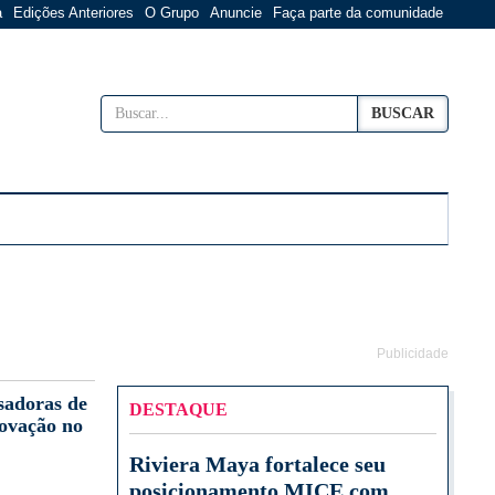
a
Edições Anteriores
O Grupo
Anuncie
Faça parte da comunidade
BUSCAR
Publicidade
sadoras de
DESTAQUE
novação no
Riviera Maya fortalece seu
posicionamento MICE com