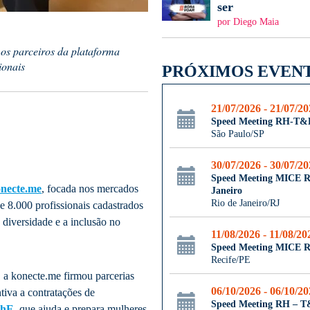
ser
por Diego Maia
os parceiros da plataforma
ionais
PRÓXIMOS EVEN
21/07/2026 - 21/07/2
Speed Meeting RH-T&
São Paulo/SP
30/07/2026 - 30/07/2
Speed Meeting MICE R
necte.me
, focada nos mercados
Janeiro
Rio de Janeiro/RJ
 8.000 profissionais cadastrados
 diversidade e a inclusão no
11/08/2026 - 11/08/20
Speed Meeting MICE R
Recife/PE
a konecte.me firmou parcerias
06/10/2026 - 06/10/2
iva a contratações de
Speed Meeting RH – 
ShE
, que ajuda e prepara mulheres