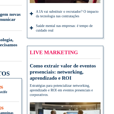
A IA vai substituir o recrutador? O impacto
igem novas
da tecnologia nas contratações
omunicar
Saúde mental nas empresas: é tempo de
cuidado real
ologia,
ecisamos
LIVE MARKETING
Como extrair valor de eventos
presenciais: networking,
TOS
aprendizado e ROI
Estratégias para potencializar networking,
26
aprendizado e ROI em eventos presenciais e
ecife
corporativos.
026
Campinas