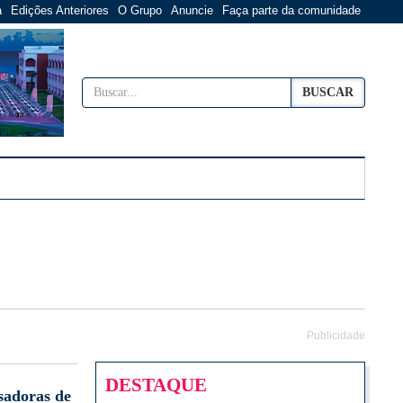
a
Edições Anteriores
O Grupo
Anuncie
Faça parte da comunidade
BUSCAR
Publicidade
DESTAQUE
sadoras de