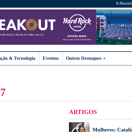
A Revist
ação & Tecnologia
Eventos
Outros Destaques
7
ARTIGOS
Mulheres: Catali