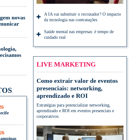
A IA vai substituir o recrutador? O impacto
igem novas
da tecnologia nas contratações
omunicar
Saúde mental nas empresas: é tempo de
cuidado real
ologia,
ecisamos
LIVE MARKETING
Como extrair valor de eventos
presenciais: networking,
TOS
aprendizado e ROI
Estratégias para potencializar networking,
26
aprendizado e ROI em eventos presenciais e
ecife
corporativos.
026
Campinas