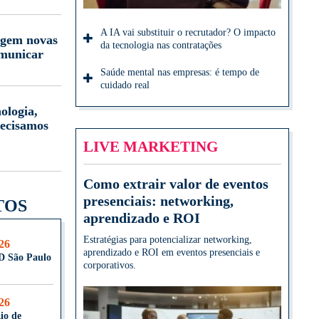
A IA vai substituir o recrutador? O impacto
igem novas
da tecnologia nas contratações
omunicar
Saúde mental nas empresas: é tempo de
cuidado real
ologia,
ecisamos
LIVE MARKETING
Como extrair valor de eventos
presenciais: networking,
TOS
aprendizado e ROI
Estratégias para potencializar networking,
026
aprendizado e ROI em eventos presenciais e
D São Paulo
corporativos.
026
io de