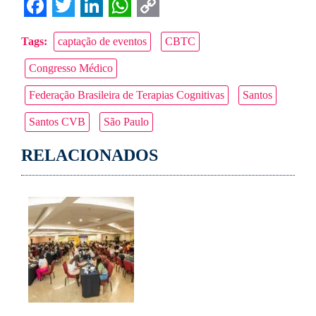
Facebook
Twitter
LinkedIn
WhatsApp
Copy
Tags:
captação de eventos
CBTC
Link
Congresso Médico
Federação Brasileira de Terapias Cognitivas
Santos
Santos CVB
São Paulo
RELACIONADOS