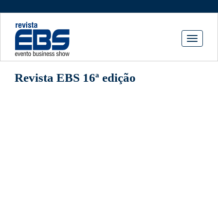
Toggle
navigati
Revista EBS 16ª edição