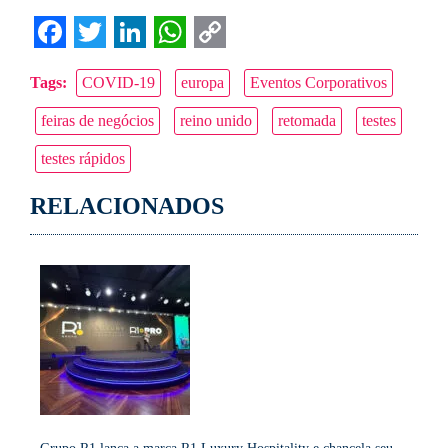
Facebook
Twitter
LinkedIn
WhatsApp
Copy
Tags:
COVID-19
europa
Eventos Corporativos
Link
feiras de negócios
reino unido
retomada
testes
testes rápidos
RELACIONADOS