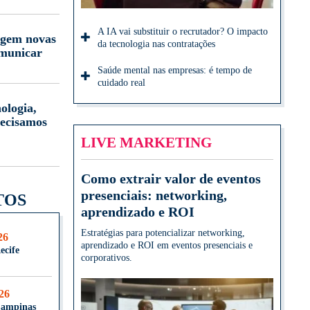
A IA vai substituir o recrutador? O impacto
igem novas
da tecnologia nas contratações
omunicar
Saúde mental nas empresas: é tempo de
cuidado real
ologia,
ecisamos
LIVE MARKETING
Como extrair valor de eventos
presenciais: networking,
TOS
aprendizado e ROI
Estratégias para potencializar networking,
26
aprendizado e ROI em eventos presenciais e
ecife
corporativos.
026
Campinas