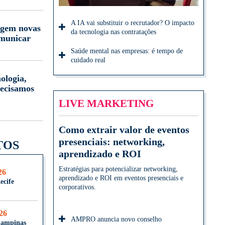
A IA vai substituir o recrutador? O impacto
igem novas
da tecnologia nas contratações
omunicar
Saúde mental nas empresas: é tempo de
cuidado real
ologia,
ecisamos
LIVE MARKETING
Como extrair valor de eventos
presenciais: networking,
TOS
aprendizado e ROI
Estratégias para potencializar networking,
26
aprendizado e ROI em eventos presenciais e
ecife
corporativos.
026
AMPRO anuncia novo conselho
Campinas