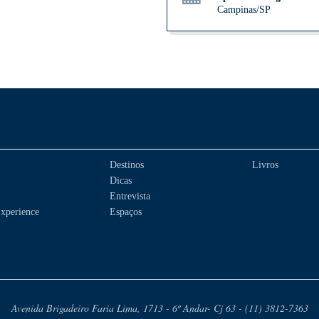
Campinas/SP
Destinos
Livros
Dicas
Entrevista
xperience
Espaços
Avenida Brigadeiro Faria Lima, 1713 - 6º Andar- Cj 63 - (11) 3812-7363