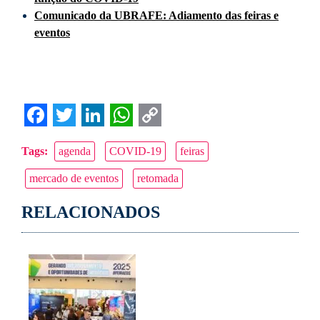
Comunicado da UBRAFE: Adiamento das feiras e
eventos
Facebook
Twitter
LinkedIn
WhatsApp
Copy
Tags:
agenda
COVID-19
feiras
Link
mercado de eventos
retomada
RELACIONADOS