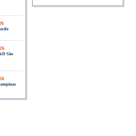
26
ecife
026
T&D São
026
Campinas