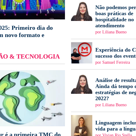
Não podemos per
boas práticas de
hospitalidade no
atendimento
25: Primeiro dia do
por Liliana Bueno
m novo formato e
Experiência do Cl
sucesso dos event
ÃO & TECNOLOGIA
por Samuel Ferreira
Análise de result
Ainda dá tempo d
estratégias de ne
2022?
por Liliana Bueno
Linguagem inclus
vida para a língu
r é a primeira TMC do
por Vivian Rio Stella