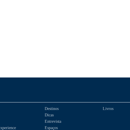
Destinos
Livros
Dicas
Entrevista
xperience
Espaços