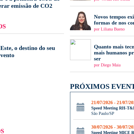
zerar emissão de CO2
Novos tempos ex
formas de nos c
OS
por Liliana Bueno
Quanto mais tecn
Este, o destino do seu
mais humanos pr
evento
ser
por Diego Maia
PRÓXIMOS EVEN
21/07/2026 - 21/07/2
Speed Meeting RH-T&
São Paulo/SP
30/07/2026 - 30/07/2
S
Speed Meeting MICE R