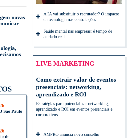
A IA vai substituir o recrutador? O impacto
igem novas
da tecnologia nas contratações
omunicar
Saúde mental nas empresas: é tempo de
cuidado real
ologia,
ecisamos
LIVE MARKETING
Como extrair valor de eventos
presenciais: networking,
TOS
aprendizado e ROI
Estratégias para potencializar networking,
026
aprendizado e ROI em eventos presenciais e
D São Paulo
corporativos.
026
AMPRO anuncia novo conselho
io de