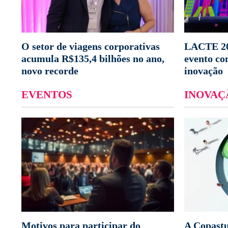
O setor de viagens corporativas
LACTE 20
acumula R$135,4 bilhões no ano,
evento co
novo recorde
inovação
EVENTOS
INOVAÇ
Motivos para participar do
A Copastu