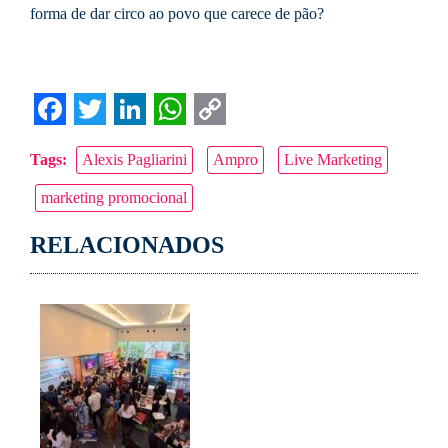
forma de dar circo ao povo que carece de pão?
Facebook
Twitter
LinkedIn
WhatsApp
Copy
Tags:
Alexis Pagliarini
Ampro
Live Marketing
Link
marketing promocional
RELACIONADOS