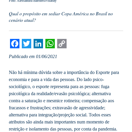
Foto: Alessandra Barbieri/Pixabay
Qual o propósito em sediar Copa América no Brasil no
cenário atual?
Facebook
Twitter
LinkedIn
WhatsApp
Copy
Publicado em 01/06/2021
Link
Não há mínima dúvida sobre a importância do Esporte para
economia e para a vida das pessoas. Do lado psico-
sociológico, o esporte representa para as pessoas: fuga
psicológica da realidade/evasão psicológica; alternativa
contra a saturação e mesmice rotineira; compensação aos
fracassos e frustrações; extravasão de agressividade;
alternativa para integração/projeção social. Todos esses
atributos são ainda mais importantes num momento de
restrição e isolamento das pessoas, por conta da pandemia.