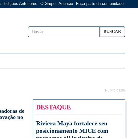
a
Edições Anteriores
O Grupo
Anuncie
Faça parte da comunidade
BUSCAR
Publicidade
DESTAQUE
sadoras de
novação no
Riviera Maya fortalece seu
posicionamento MICE com