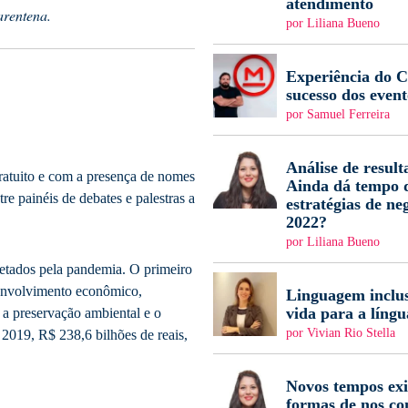
atendimento
arentena.
por Liliana Bueno
Experiência do Cl
sucesso dos event
por Samuel Ferreira
Análise de result
ratuito e com a presença de nomes
Ainda dá tempo d
re painéis de debates e palestras a
estratégias de ne
2022?
por Liliana Bueno
fetados pela pandemia. O primeiro
esenvolvimento econômico,
Linguagem inclus
vida para a língu
 a preservação ambiental e o
por Vivian Rio Stella
019, R$ 238,6 bilhões de reais,
Novos tempos ex
formas de nos c