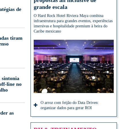
propostas all inclusive de
grande escala
atégias de
O Hard Rock Hotel Riviera Maya combina
infraestrutura para grandes eventos, experiências
imersivas e hospitalidade premium à beira do
Caribe mexicano
adas tiram
enso
 sintonia
off-line no
alho
O arroz com feijão do Data Driven:
organizar dados para gerar ROI
der as