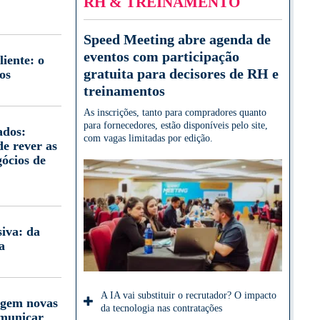
RH & TREINAMENTO
Speed Meeting abre agenda de
eventos com participação
iente: o
gratuita para decisores de RH e
os
treinamentos
As inscrições, tanto para compradores quanto
para fornecedores, estão disponíveis pelo site,
ados:
com vagas limitadas por edição.
e rever as
gócios de
iva: da
a
A IA vai substituir o recrutador? O impacto
igem novas
da tecnologia nas contratações
omunicar