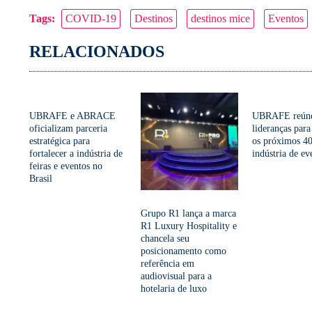
Facebook
Twitter
LinkedIn
WhatsApp
Copy
Tags:
COVID-19
Destinos
destinos mice
Eventos
Link
RELACIONADOS
UBRAFE e ABRACE
UBRAFE reún
oficializam parceria
lideranças para
estratégica para
os próximos 40
fortalecer a indústria de
indústria de ev
feiras e eventos no
Brasil
Grupo R1 lança a marca
R1 Luxury Hospitality e
chancela seu
posicionamento como
referência em
audiovisual para a
hotelaria de luxo