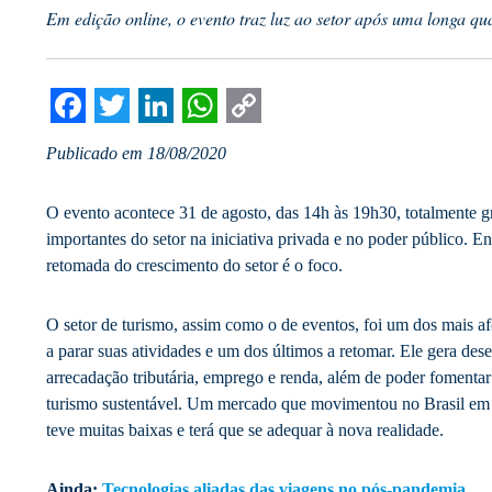
Em edição online, o evento traz luz ao setor após uma longa qu
Facebook
Twitter
LinkedIn
WhatsApp
Copy
Publicado em 18/08/2020
Link
O evento acontece 31 de agosto, das 14h às 19h30, totalmente g
importantes do setor na iniciativa privada e no poder público. Ent
retomada do crescimento do setor é o foco.
O setor de turismo, assim como o de eventos, foi um dos mais a
a parar suas atividades e um dos últimos a retomar. Ele gera d
arrecadação tributária, emprego e renda, além de poder fomentar
turismo sustentável. Um mercado que movimentou no Brasil em 2
teve muitas baixas e terá que se adequar à nova realidade.
Ainda:
Tecnologias aliadas das viagens no pós-pandemia