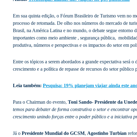
Em sua quinta edição, o Fórum Brasileiro de Turismo vem no mo
processo de retomada. De olho nos números do mercado de turi
Brasil, na América Latina e no mundo, o debate segue entorno 
importantes como meio ambiente , segurança pública, mobilidad
produtiva, números e perspectivas e os impactos do setor em polí
Entre os tópicos a serem abordados a grande expectativa será o d
crescimento e a política de repasse de recursos do setor público
Leia também:
Pesquisa: 19% planejam viajar ainda este an
Para o Chairman do evento,
Toni Sando- Presidente da Unede
temos para debater de forma construtiva o setor e encontrar op
crescimento unindo forças entre o poder público e a iniciativa p
Já o
Presidente Mundial do GCSM
,
Agostinho Turbian
refor