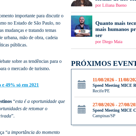
por Liliana Bueno
mento importante para discutir o
Quanto mais tecn
smo no Estado de São Paulo, no
mais humanos pr
das mudanças e tratando temas
ser
e urbana, mão de obra, cadeia
por Diego Maia
ticas públicas.
ebate sobre as tendências para o
PRÓXIMOS EVEN
 para o mercado de turismo.
11/08/2026 - 11/08/20
o e 49% só em 2021
Speed Meeting MICE R
Recife/PE
stinos
“
esta é a oportunidade que
27/08/2026 - 27/08/2
ortunidades de retomar o
Speed Meeting MICE 
rivada
”.
Campinas/SP
ça “
a importância do momento