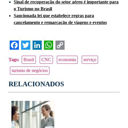
Sinal de recuperação do setor aéreo é importante para
o Turismo no Brasil
Sancionada lei que estabelece regras para
cancelamento e remarcação de viagens e eventos
Facebook
Twitter
LinkedIn
WhatsApp
Copy
Tags:
Brasil
CNC
economia
serviço
Link
turismo de negócios
RELACIONADOS