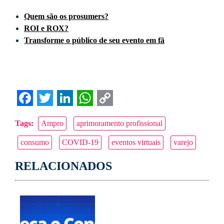
Quem são os prosumers?
ROI e ROX?
Transforme o público de seu evento em fã
Facebook
Twitter
LinkedIn
WhatsApp
Copy
Tags:
Ampro
aprimoramento profissional
Link
consumo
COVID-19
eventos virtuais
varejo
RELACIONADOS