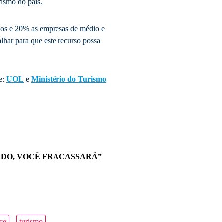
ismo do país.
nos e 20% as empresas de médio e
alhar para que este recurso possa
e:
UOL
e
Ministério do Turismo
ADO, VOCÊ FRACASSARÁ”
ce
turismo