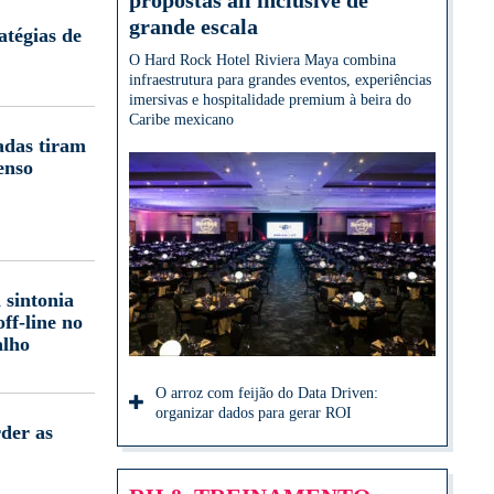
propostas all inclusive de
grande escala
atégias de
O Hard Rock Hotel Riviera Maya combina
infraestrutura para grandes eventos, experiências
imersivas e hospitalidade premium à beira do
Caribe mexicano
adas tiram
enso
 sintonia
off-line no
alho
O arroz com feijão do Data Driven:
organizar dados para gerar ROI
der as