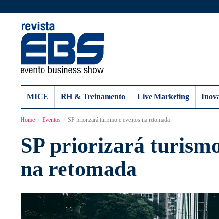
MICE
RH & Treinamento
Live Marketing
Inov
Home
Eventos
SP priorizará turismo e eventos na retomada
SP priorizará turismo
na retomada