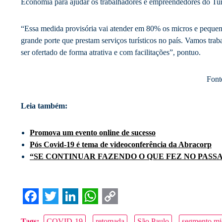
Economia para ajudar os trabalhadores e empreendedores do Tur
“Essa medida provisória vai atender em 80% os micros e peque
grande porte que prestam serviços turísticos no país. Vamos trab
ser ofertado de forma atrativa e com facilitações”, pontuo.
Font
Leia também:
Promova um evento online de sucesso
Pós Covid-19 é tema de videoconferência da Abracorp
“SE CONTINUAR FAZENDO O QUE FEZ NO PASS
Facebook
Twitter
LinkedIn
WhatsApp
Copy
Tags:
COVID-19
retomada
São Paulo
segmento mi