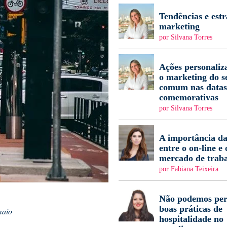
Tendências e estr
marketing
por Silvana Torres
Ações personaliz
o marketing do s
comum nas datas
comemorativas
por Silvana Torres
A importância da
entre o on-line e 
mercado de trab
por Fabiana Teixeira
Não podemos per
boas práticas de
maio
hospitalidade no