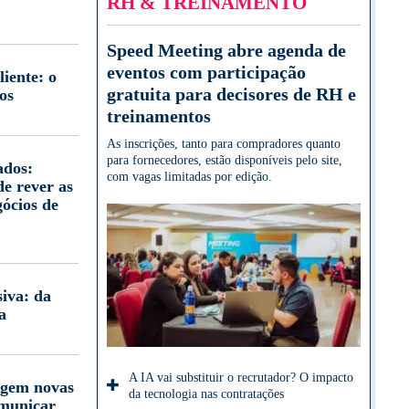
RH & TREINAMENTO
Speed Meeting abre agenda de
eventos com participação
iente: o
gratuita para decisores de RH e
os
treinamentos
As inscrições, tanto para compradores quanto
para fornecedores, estão disponíveis pelo site,
ados:
com vagas limitadas por edição.
e rever as
gócios de
iva: da
a
A IA vai substituir o recrutador? O impacto
igem novas
da tecnologia nas contratações
omunicar