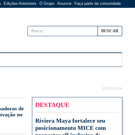
a
Edições Anteriores
O Grupo
Anuncie
Faça parte da comunidade
BUSCAR
Publicidade
DESTAQUE
sadoras de
novação no
Riviera Maya fortalece seu
posicionamento MICE com