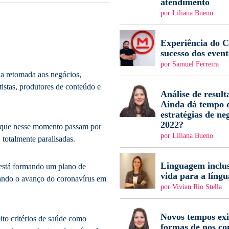
atendimento
por Liliana Bueno
Experiência do Cl
sucesso dos event
por Samuel Ferreira
r a retomada aos negócios,
tistas, produtores de conteúdo e
Análise de result
Ainda dá tempo d
estratégias de ne
2022?
que nesse momento passam por
por Liliana Bueno
 totalmente paralisadas.
Linguagem inclus
está formando um plano de
vida para a língu
ando o avanço do coronavírus em
por Vivian Rio Stella
Novos tempos ex
ito critérios de saúde como
formas de nos c