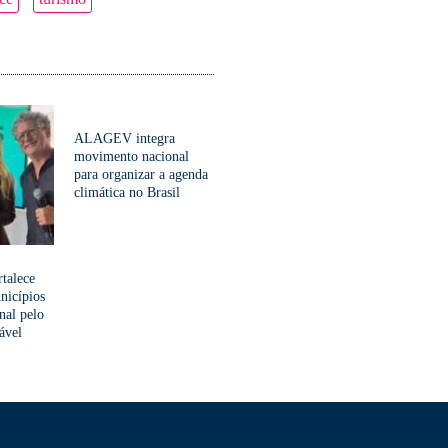
ALAGEV integra
movimento nacional
para organizar a agenda
climática no Brasil
rtalece
nicípios
nal pelo
ável