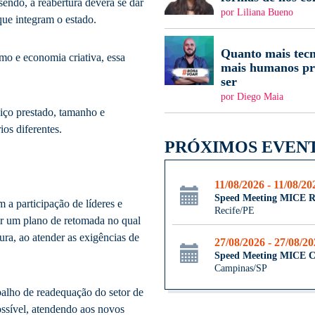
sendo, a reabertura deverá se dar
por Liliana Bueno
ue integram o estado.
Quanto mais tecn
smo e economia criativa, essa
mais humanos pr
ser
por Diego Maia
viço prestado, tamanho e
ios diferentes.
PRÓXIMOS EVEN
11/08/2026 - 11/08/20
Speed Meeting MICE R
a participação de líderes e
Recife/PE
har um plano de retomada no qual
ra, ao atender as exigências de
27/08/2026 - 27/08/2
Speed Meeting MICE 
Campinas/SP
abalho de readequação do setor de
ossível, atendendo aos novos