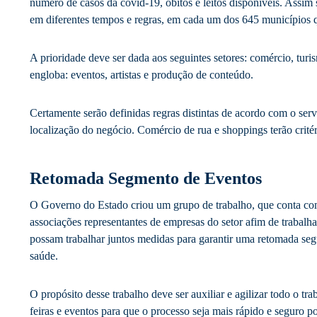
número de casos da covid-19, óbitos e leitos disponíveis. Assim 
em diferentes tempos e regras, em cada um dos 645 municípios q
A prioridade deve ser dada aos seguintes setores: comércio, turi
engloba: eventos, artistas e produção de conteúdo.
Certamente serão definidas regras distintas de acordo com o ser
localização do negócio. Comércio de rua e shoppings terão critér
Retomada Segmento de Eventos
O Governo do Estado criou um grupo de trabalho, que conta com 
associações representantes de empresas do setor afim de trabal
possam trabalhar juntos medidas para garantir uma retomada segu
saúde.
O propósito desse trabalho deve ser auxiliar e agilizar todo o tr
feiras e eventos para que o processo seja mais rápido e seguro p