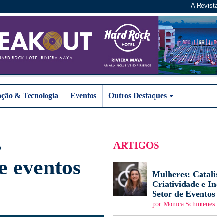
A Revist
ação & Tecnologia
Eventos
Outros Destaques
s
ARTIGOS
e eventos
Mulheres: Catali
Criatividade e I
Setor de Eventos
por Mônica Schimenes