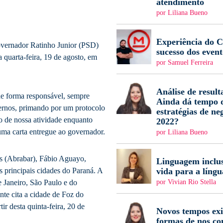
atendimento
por Liliana Bueno
Experiência do Cl
vernador Ratinho Junior (PSD)
sucesso dos event
a quarta-feira, 19 de agosto, em
por Samuel Ferreira
Análise de result
de forma responsável, sempre
Ainda dá tempo d
ernos, primando por um protocolo
estratégias de ne
io de nossa atividade enquanto
2022?
 uma carta entregue ao governador.
por Liliana Bueno
as (Abrabar), Fábio Aguayo,
Linguagem inclus
vida para a língu
 principais cidades do Paraná. A
por Vivian Rio Stella
e Janeiro, São Paulo e do
nte cita a cidade de Foz do
tir desta quinta-feira, 20 de
Novos tempos ex
formas de nos c