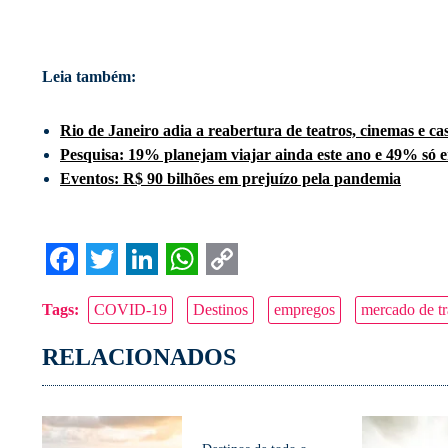
Leia também:
Rio de Janeiro adia a reabertura de teatros, cinemas e ca
Pesquisa: 19% planejam viajar ainda este ano e 49% só 
Eventos: R$ 90 bilhões em prejuízo pela pandemia
Facebook
Twitter
LinkedIn
WhatsApp
Copy
Tags:
COVID-19
Destinos
empregos
mercado de t
Link
RELACIONADOS