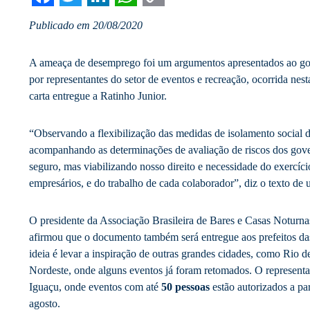
Facebook
Twitter
LinkedIn
WhatsApp
Copy
Publicado em 20/08/2020
Link
A ameaça de desemprego foi um argumentos apresentados ao go
por representantes do setor de eventos e recreação, ocorrida nest
carta entregue a Ratinho Junior.
“Observando a flexibilização das medidas de isolamento social 
acompanhando as determinações de avaliação de riscos dos gov
seguro, mas viabilizando nosso direito e necessidade do exercíc
empresários, e do trabalho de cada colaborador”, diz o texto de
O presidente da Associação Brasileira de Bares e Casas Noturn
afirmou que o documento também será entregue aos prefeitos das
ideia é levar a inspiração de outras grandes cidades, como Rio d
Nordeste, onde alguns eventos já foram retomados. O representa
Iguaçu, onde eventos com até
50 pessoas
estão autorizados a par
agosto.