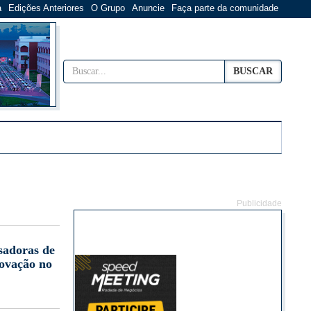
a
Edições Anteriores
O Grupo
Anuncie
Faça parte da comunidade
BUSCAR
Publicidade
sadoras de
novação no