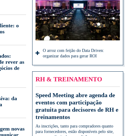
iente: o
os
O arroz com feijão do Data Driven:
ados:
organizar dados para gerar ROI
e rever as
gócios de
RH & TREINAMENTO
Speed Meeting abre agenda de
iva: da
eventos com participação
a
gratuita para decisores de RH e
treinamentos
As inscrições, tanto para compradores quanto
igem novas
para fornecedores, estão disponíveis pelo site,
omunicar