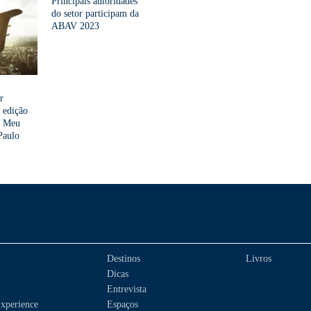
Principais autoridades
do setor participam da
ABAV 2023
r
 edição
s Meu
Paulo
Destinos
Livros
Dicas
Entrevista
xperience
Espaços