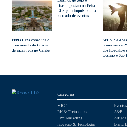
Destinos de todo o
Brasil apostam na Feira
EBS para impulsionar o
mercado de eventos
Punta Cana consolida o
SPCVB e Abea
crescimento do turismo
promovem a 2ª
de incentivos no Caribe
dos Roadshow
Destino é São 
Categorias
MICE
Eventos
RH & Treinamento
A&B
Live Marketing
Artigos
Inovação & Tecnologia
Brand E