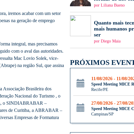
por Liliana Bueno
gora, iremos acabar com um setor
apenas na geração de emprego
Quanto mais tecn
mais humanos pr
ser
por Diego Maia
orma integral, mas precisamos
guido com o aval das autoridades.
essalta Mac Lovio Solek, vice-
PRÓXIMOS EVEN
(Abrape) na região Sul, que assina
11/08/2026 - 11/08/20
Speed Meeting MICE R
 Associação Brasileira dos
Recife/PE
ração Nacional do Turismo , o
27/08/2026 - 27/08/2
tos, o SINDIABRABAR –
Speed Meeting MICE 
ilares de Curitiba, a ABRABAR –
Campinas/SP
diversas Empresas de Formatura